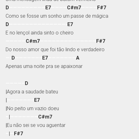
D
—————————
E7
————
C#m7
————
F#7
Como se fosse um sonho um passe de mágica
D
——————————————-
E7
E no lençol ainda sinto o cheiro
—————
C#m7
——————————————
F#7
Do nosso amor que foi tão lindo e verdadeiro
—-
D
——————–
E7
———————
A
Apenas uma noite pra se apaixonar
————–
D
|
Agora a saudade bateu
|
——————–
E7
|
No peito um vazio doeu
–
|
———————
C#m7
|
Eu não sei se vou aguentar
–
|
—
F#7