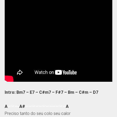
Intro: Bm7 – E7 – C#m7 – F#7 – Bm – C#m – D7
A
———-
A#
————————————
A
Preciso tanto do seu colo seu calor