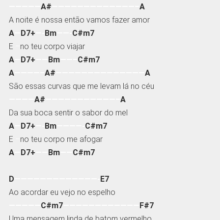
—————
A#
—————————————–
A
A noite é nossa então vamos fazer amor
A
—
D7+
—-
Bm
——-
C#m7
E
–
no teu corpo viajar
A
—
D7+
——
Bm
——–
C#m7
A
————–
A#
——————————————
A
São essas curvas que me levam lá no céu
————
A#
———————————–
A
Da sua boca sentir o sabor do mel
A
—
D7+
—-
Bm
————-
C#m7
E
–
no teu corpo me afogar
A
—
D7+
——
Bm
——
C#m7
D
—————————————-
E7
Ao acordar eu vejo no espelho
—————
C#m7
————————————
F#7
Uma mensagem linda de batom vermelho