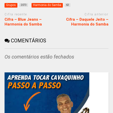
Grupos
Harmonia do Samba
2073
63
Cifra recente
Cifra anterior
Cifra – Blue Jeans –
Cifra – Daquele Jeito –
Harmonia do Samba
Harmonia do Samba
COMENTÁRIOS
Os comentários estão fechados