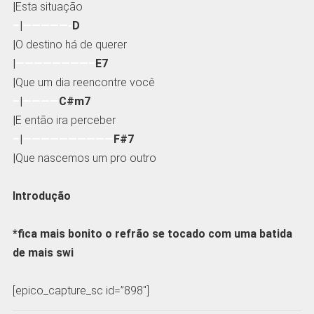
|
Esta situação
–
|
—————-
D
|
O destino há de querer
|
————————–
E7
|
Que um dia reencontre você
–
|
————
C#m7
|
E então ira perceber
–
|
——————————
F#7
|
Que nascemos um pro outro
Introdução
*fica mais bonito o refrão se tocado com uma batida
de mais swi
[epico_capture_sc id=”898″]