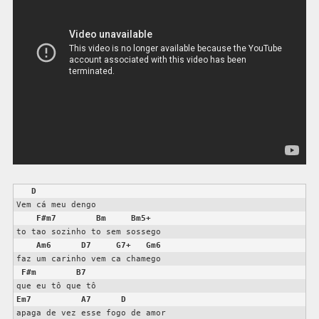
D
Vem cá meu dengo

F#m7
Bm
Bm5+
to tao sozinho to sem sossego

Am6
D7
G7+
Gm6
faz um carinho vem ca chamego

F#m
B7
Em7
A7
D
apaga de vez esse fogo de amor
