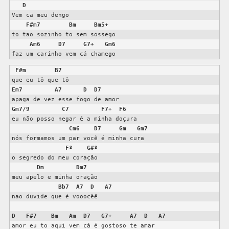
D
Vem ca meu dengo

F#m7
Bm
Bm5+
to tao sozinho to sem sossego

Am6
D7
G7+
Gm6
F#m
B7
Em7
A7
D
D7
Gm7/9
C7
F7+
F6
eu não posso negar é a minha doçura

Cm6
D7
Gm
Gm7
nós formamos um par você é minha cura

Fº
G#º
o segredo do meu coração

Dm
Dm7
meu apelo e minha oração

Bb7
A7
D
A7
nao duvide que é vooocêê

D
F#7
Bm
Am
D7
G7+
A7
D
A7