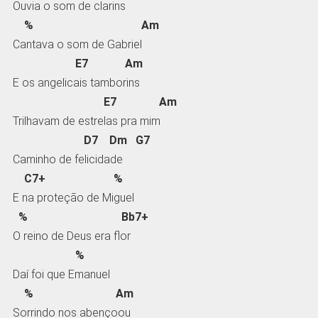
Ouvia o som de clarins
% Am
Cantava o som de Gabriel
E7 Am
E os angelicais tamborins
E7 Am
Trilhavam de estrelas pra mim
D7 Dm G7
Caminho de felicidade
C7+ %
E na proteção de Miguel
% Bb7+
O reino de Deus era flor
%
Daí foi que Emanuel
% Am
Sorrindo nos abençoou