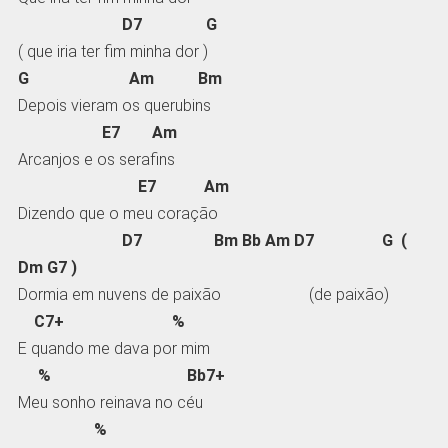
D7 G
( que iria ter fim minha dor )
G Am Bm
Depois vieram os querubins
E7 Am
Arcanjos e os serafins
E7 Am
Dizendo que o meu coração
D7 Bm Bb Am D7 G (
Dm G7 )
Dormia em nuvens de paixão (de paixão)
C7+ %
E quando me dava por mim
% Bb7+
Meu sonho reinava no céu
%