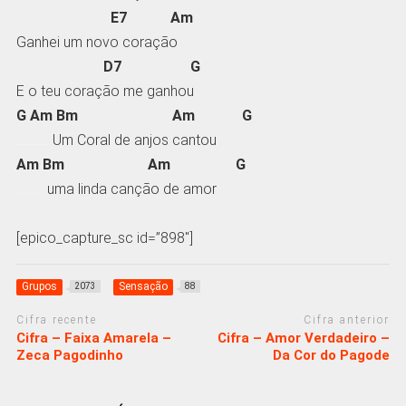
E7 Am
Ganhei um novo coração
D7 G
E o teu coração me ganhou
G Am Bm Am G
…………
Um Coral de anjos cantou
Am Bm Am G
……….
uma linda canção de amor
[epico_capture_sc id=”898″]
Grupos
Sensação
2073
88
Cifra recente
Cifra anterior
Cifra – Faixa Amarela –
Cifra – Amor Verdadeiro –
Zeca Pagodinho
Da Cor do Pagode