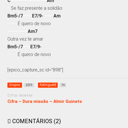
C
—————————–
Am
—
Se faz presente a solidão
Bm5-/7
——-
E7/9-
——-
Am
———
É quero de novo
—————-
Am7
Outra vez te amar
Bm5-/7
——
E7/9-
———
É quero de novo
[epico_capture_sc id=”898″]
Grupos
Katinguelê
2073
74
Cifra recente
Cifra – Dura missão – Almir Guineto
COMENTÁRIOS (2)