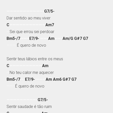
———————————-
G7/5-
Dar sentido ao meu viver
C
———————————
Am7
—
Sei que errou sei perdoar
Bm5-/7
——–
E7/9-
——-
Am
——-
Am/G G#7 G7
———-
É quero de novo
Sentir teus lábios entre os meus
C
——————————
Am
—
No teu calor me aquecer
Bm5-/7
—-
E7/9-
———
Am Am6 G#7 G7
——–
É quero de novo
—————————-
G7/5-
Sentir saudade é tão ruim