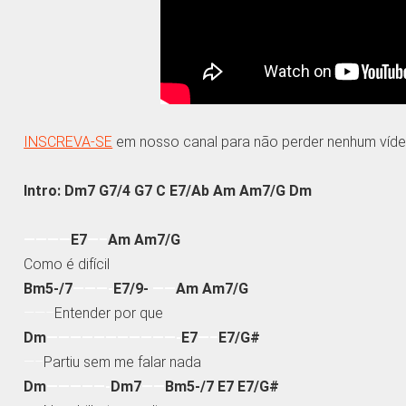
INSCREVA-SE
em nosso canal para não perder nenhum víde
Intro: Dm7 G7/4 G7 C E7/Ab Am Am7/G Dm
————
E7
—–
Am Am7/G
Como é difícil
Bm5-/7
———-
E7/9-
——
Am Am7/G
——–
Entender por que
Dm
———————————-
E7
—–
E7/G#
—–
Partiu sem me falar nada
Dm
—————-
Dm7
——
Bm5-/7 E7 E7/G#