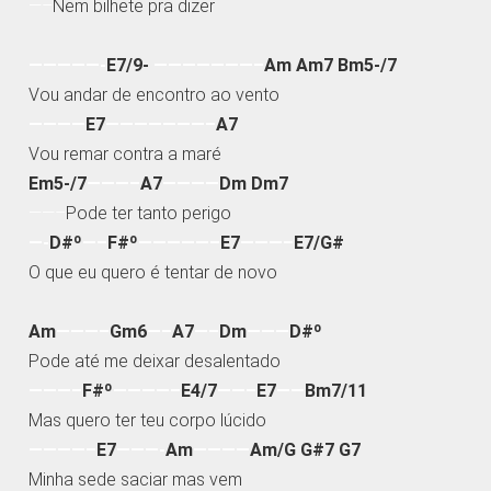
—–
Nem bilhete pra dizer
—————-
E7/9-
———————–
Am Am7 Bm5-/7
Vou andar de encontro ao vento
————
E7
———————–
A7
Vou remar contra a maré
Em5-/7
———–
A7
————
Dm Dm7
——–
Pode ter tanto perigo
—-
D#º
—–
F#º
—————–
E7
———–
E7/G#
O que eu quero é tentar de novo
Am
———–
Gm6
—–
A7
—–
Dm
———
D#º
Pode até me deixar desalentado
———–
F#º
————–
E4/7
——–
E7
——
Bm7/11
Mas quero ter teu corpo lúcido
————–
E7
———-
Am
————
Am/G G#7 G7
Minha sede saciar mas vem