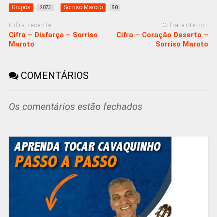
Grupos
Sorriso Maroto
2073
80
Cifra recente
Cifra anterior
Cifra – Disfarça – Sorriso
Cifra – Coração Deserto –
Maroto
Sorriso Maroto
COMENTÁRIOS
Os comentários estão fechados