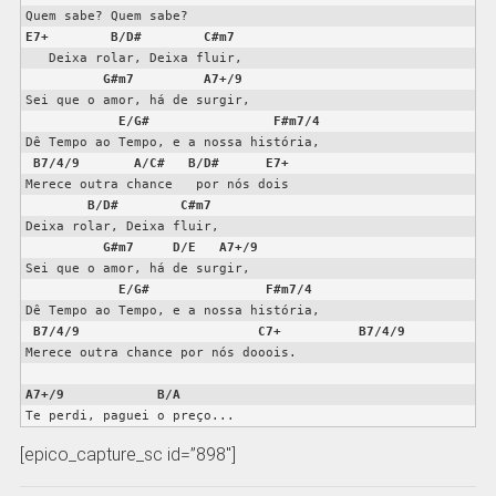
E7+
B/D#
C#m7
   Deixa rolar, Deixa fluir,

G#m7
A7+/9
Sei que o amor, há de surgir,

E/G#
F#m7/4
Dê Tempo ao Tempo, e a nossa história,

B7/4/9
A/C#
B/D#
E7+
Merece outra chance   por nós dois

B/D#
C#m7
Deixa rolar, Deixa fluir,

G#m7
D/E
A7+/9
Sei que o amor, há de surgir,

E/G#
F#m7/4
Dê Tempo ao Tempo, e a nossa história,

B7/4/9
C7+
B7/4/9
Merece outra chance por nós dooois.

A7+/9
B/A
Te perdi, paguei o preço...
[epico_capture_sc id=”898″]