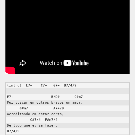
(intro)  
E7+
C7+
G7+
B7/4/9
E7+
B/D#
C#m7
Fui buscar em outros braços um amor,

G#m7
A7+/9
Acreditando em estar certo,

C#7/4
F#m7/4
B7/4/9