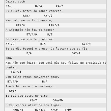
E7+
B/D#
C#m7
Eu pulei, antes do lance começar,

G#m7
A7+/9
Mas pelo menos fui honesto,

C#7/4
F#m7/4
A intenção não foi te magoar

B7/4/9
D/E
A7+/9
B/A
A7+/9
Te perdi, Paguei o preço, Da loucura que eu fiz,

B/A
C#7/4
G#m7
Mas não tem jeito, Sem você não sou feliz, Eu precisava te 
contar,

F#m7/4
Com calma vamos conversar amor,

B7/4/9
B/A
Ainda há tempo pra recomeçar,

G#m7
Eu sei que estou no erro

C#m7
C#m/Bb
E vou correr atráz do meu lugar,

F#m7/4
B7/4/9
A/C#
B/D#