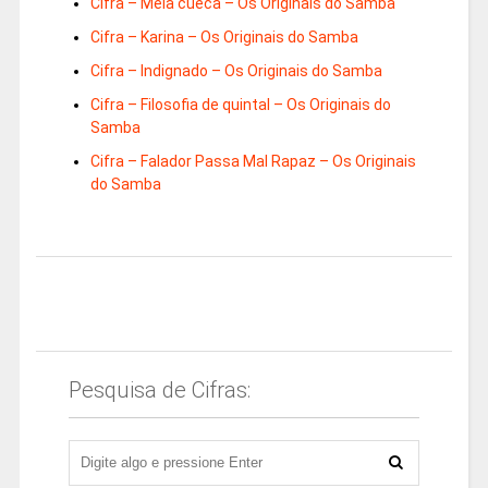
Cifra – Mela cuéca – Os Originais do Samba
Cifra – Karina – Os Originais do Samba
Cifra – Indignado – Os Originais do Samba
Cifra – Filosofia de quintal – Os Originais do
Samba
Cifra – Falador Passa Mal Rapaz – Os Originais
do Samba
Pesquisa de Cifras: