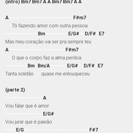
(intro) Bm7 Bm7 A A Bm7 Bm7 A A
A
————————————————–
F#m7
—–
Tô fazendo amor com outra pessoa
————————-
Bm
——————
E/G#
—-
D/F#
–
E7
Mas meu coração vai ser pra sempre teu
A
——————————————–
F#m7
—–
O que o corpo faz a alma perdoa
—————–
Bm
–
Bm/A
————-
E/G#
—-
D/F#
–
E7
Tanta solidão
—–
quase me enlouqueceu
(parte 2)
—————————–
A
Vou falar que é amor
—————————–
E/G#
Vou jurar que é paixão
——–
E/G
—————————————————
F#7