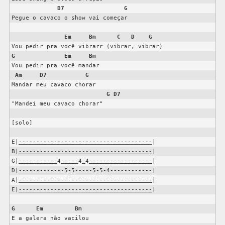
D7
G
Pegue o cavaco o show vai começar

Em
Bm
C
D
G
G
Em
Bm
Vou pedir pra você mandar

Am
D7
G
Mandar meu cavaco chorar

G
D7
"Mandei meu cavaco chorar"

[solo]

E|
--------------------------------------
|

B|
--------------------------------------
|

G|
-----------
4
-----
4
-
4
------------------
|

D|
-------------
5
-
5
-----
5
-
5
-
4
------------
|

A|
--------------------------------------
|

E|
--------------------------------------
G
Em
Bm
E a galera não vacilou
