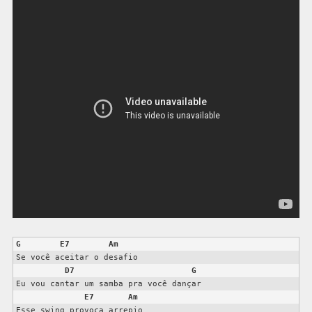
G
E7
Am
Se você aceitar o desafio

D7
G
Eu vou cantar um samba pra você dançar

E7
Am
Esse swing provoca arrepio
