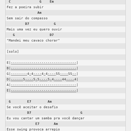
C
G
Em
Fez a poeira subir

Am
Sem sair do compasso

D7
G
Mais uma vez eu quero ouvir

G
D7
"Mandei meu cavaco chorar"

[solo]

E|
--------------------------------
|

B|
--------------------------------
|

G|
--------
4
-
4
----
4
-
4
----
55
----
55
--
|

D|
------
5
----
5
-
5
----
5
-
4
----
44
----
4|

A|
--------------------------------
|

E|
--------------------------------
G
E7
Am
Se você aceitar o desafio

D7
G
Eu vou cantar um samba pra você dançar

E7
Am
Esse swing provoca arrepio
