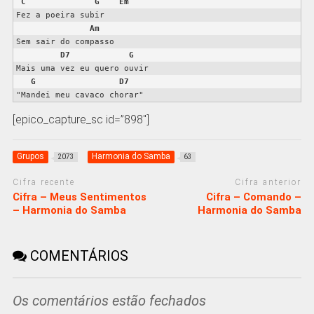
C
G
Em
Fez a poeira subir

Am
Sem sair do compasso

D7
G
Mais uma vez eu quero ouvir

G
D7
"Mandei meu cavaco chorar"
[epico_capture_sc id=”898″]
Grupos
Harmonia do Samba
2073
63
Cifra recente
Cifra anterior
Cifra – Meus Sentimentos
Cifra – Comando –
– Harmonia do Samba
Harmonia do Samba
COMENTÁRIOS
Os comentários estão fechados