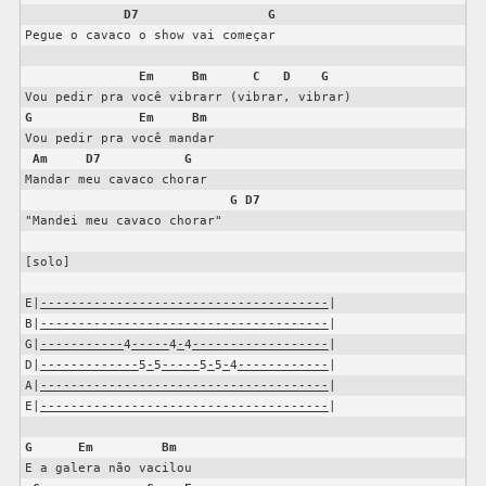
D7
G
Pegue o cavaco o show vai começar

Em
Bm
C
D
G
G
Em
Bm
Vou pedir pra você mandar

Am
D7
G
Mandar meu cavaco chorar

G
D7
"Mandei meu cavaco chorar"

[solo]

E|
--------------------------------------
|

B|
--------------------------------------
|

G|
-----------
4
-----
4
-
4
------------------
|

D|
-------------
5
-
5
-----
5
-
5
-
4
------------
|

A|
--------------------------------------
|

E|
--------------------------------------
G
Em
Bm
E a galera não vacilou
