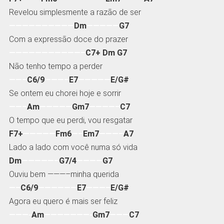
Revelou simplesmente a razão de ser
——————————
Dm
—————
G7
Com a expressão doce do prazer
———————————–
C7+ Dm G7
Não tenho tempo a perder
——–
C6/9
———–
E7
—————
E/G#
Se ontem eu chorei hoje e sorrir
——–
Am
—————
Gm7
————–
C7
O tempo que eu perdi, vou resgatar
F7+
—————
Fm6
—–
Em7
———–
A7
Lado a lado com você numa só vida
Dm
—————–
G7/4
————
G7
Ouviu bem ———–minha querida
—–
C6/9
——————
E7
———–
E/G#
Agora eu quero é mais ser feliz
———-
Am
———————-
Gm7
———
C7