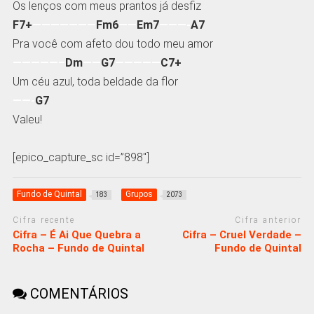
Os lenços com meus prantos já desfiz
F7+
———————
Fm6
——
Em7
———-
A7
Pra você com afeto dou todo meu amor
—————–
Dm
——
G7
—————
C7+
Um céu azul, toda beldade da flor
——-
G7
Valeu!
[epico_capture_sc id=”898″]
Fundo de Quintal
Grupos
183
2073
Cifra recente
Cifra anterior
Cifra – É Ai Que Quebra a
Cifra – Cruel Verdade –
Rocha – Fundo de Quintal
Fundo de Quintal
COMENTÁRIOS