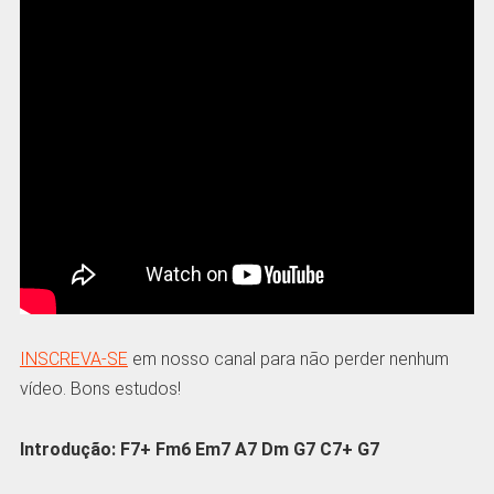
INSCREVA-SE
em nosso canal para não perder nenhum
vídeo. Bons estudos!
Introdução: F7+ Fm6 Em7 A7 Dm G7 C7+ G7