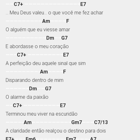
——
C7+
—————————————–
E7
… Meu Deus valeu… o que você me fez achar
—————————
Am
————
F
O alguém que eu viesse amar
——————————
Dm
—–
G7
E abordasse o meu coração
——–
C7+
————————–
E7
A perfeição deu aquele sinal que sim
————————-
Am
———–
F
Disparando dentro de mim
—————–
Dm
——
G7
O alarme da paixão
—–
C7+
—————————
E7
Terminou meu viver na escuridão
————-
Am
—————————–
Gm7
———
C7/13
A claridade então realçou o destino para dois
F7+
——–
Fm6
———————-
Em7
———-
A7