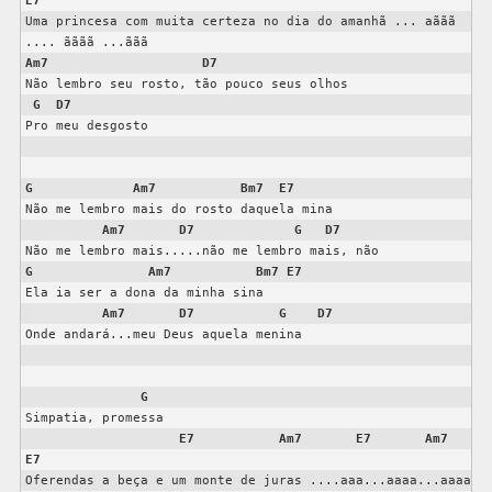
E7
Uma princesa com muita certeza no dia do amanhã ... aããã 
Am7
D7
Não lembro seu rosto, tão pouco seus olhos

G
D7
Pro meu desgosto

G
Am7
Bm7
E7
Não me lembro mais do rosto daquela mina

Am7
D7
G
D7
G
Am7
Bm7
E7
Ela ia ser a dona da minha sina

Am7
D7
G
D7
Onde andará...meu Deus aquela menina

G
Simpatia, promessa

E7
Am7
E7
Am7
E7