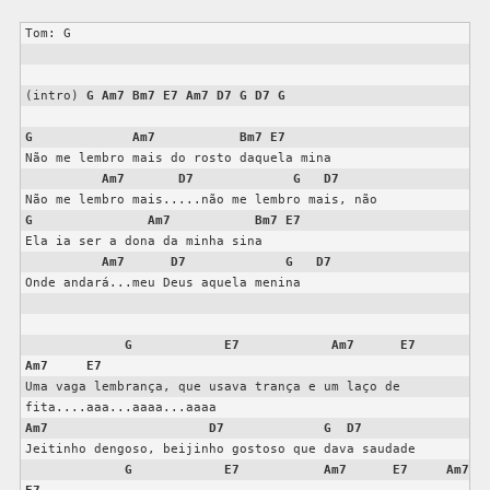
Tom: G

(intro) 
G
Am7
Bm7
E7
Am7
D7
G
D7
G
G
Am7
Bm7
E7
Não me lembro mais do rosto daquela mina

Am7
D7
G
D7
G
Am7
Bm7
E7
Ela ia ser a dona da minha sina

Am7
D7
G
D7
Onde andará...meu Deus aquela menina

G
E7
Am7
E7
Am7
E7
Uma vaga lembrança, que usava trança e um laço de 
Am7
D7
G
D7
Jeitinho dengoso, beijinho gostoso que dava saudade

G
E7
Am7
E7
Am7