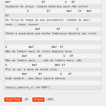
Am7
D7
G
D7
Soubesse do preço, tomava endereço para não sofrer

G
E7
Am7
E7
Am7
E7
Na força do tempo do meu pensamento, também do amor. 
oooo....oooo..ooooor

Am7
D7
G
Tenho a esperança que minha lembrança devolva seu rosto

G
Am7
Bm7
E7
Não me lembro mais do rosto daquela mina

Am7
D7
G
D7
G
Am7
Bm7
E7
Ela ia ser a dona da minha sina

Am7
D7
G
D7
Onde andará...meu Deus aquela menina

[epico_capture_sc id="898"]
Grupo Raça
Grupos
23
2073