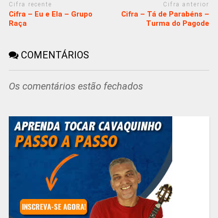
Cifra recente
Cifra anterior
Cifra – Eu e Ela – Grupo
Cifra – Tá de Parabéns –
Raça
Turma do Pagode
COMENTÁRIOS
Os comentários estão fechados