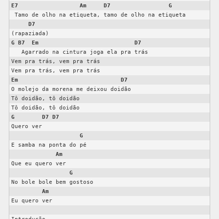
E7
Am
D7
G
 Tamo de olho na etiqueta, tamo de olho na etiqueta

D7
G
B7
Em
D7
   Agarrado na cintura joga ela pra trás

Vem pra trás, vem pra trás

Em
D7
O molejo da morena me deixou doidão

Tô doidão, tô doidão

G
D7
D7
Quero ver

G
E samba na ponta do pé

Am
Que eu quero ver

G
No bole bole bem gostoso

Am
Eu quero ver
