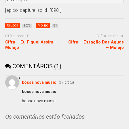
Introdução
[epico_capture_sc id=”898″]
Grupos
Molejo
2073
81
Cifra recente
Cifra anterior
Cifra – Eu Fiquei Assim –
Cifra – Estação Das Águas
Molejo
– Molejo
COMENTÁRIOS (1)
bossa nova music
03/12/2023
bossa nova music
bossa nova music
Os comentários estão fechados