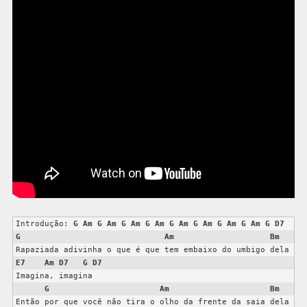
Introdução: 
G
Am
G
Am
G
Am
G
Am
G
Am
G
Am
G
Am
G
Am
G
D7
G
Am
Bm
E7
Am
D7
G
D7
Imagina, imagina

G
Am
Bm