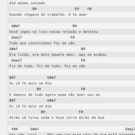
Até mesmo cansado

B9
E9
F#
Quando chegava do trabalho, é te amar

G#m7
B9
Você jogou no lixo nossa relação e deletou

Emaj7
F#
G#m7
B9
Era lindo, era belo aquele amor, mas se acabou

Emaj7
F#
Fiz de tudo, fiz de tudo, foi em vão

D#7
G#m7
Eu já te quis um dia

B9
F#
D#7
G#m7
Eu já te quis um dia

B9
F#
Atrás cê tirou onda e hoje corre atrás de mim

F#4
G#m7
Emaj
Sei não, viu?     Não vem com esse papo de que está arrepend