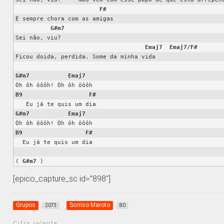
F#
E sempre chora com as amigas

G#m7
Sei não, viu?

Emaj7
Emaj7/F#
Ficou doida, perdida. Some da minha vida

G#m7
Emaj7
B9
F#
G#m7
Emaj7
B9
F#
  Eu já te quis um dia

( 
G#m7
 )
[epico_capture_sc id=”898″]
Grupos
Sorriso Maroto
2073
80
Cifra recente