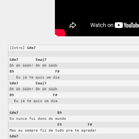
[Intro] 
G#m7
G#m7
Emaj7
B9
F#
G#m7
Emaj7
B9
F#
  Eu já te quis um dia

G#m7
B9
Eu nunca fui dono do mundo

E9
F#
G#m7