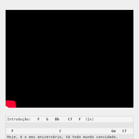
Introdução:   
F
G
Bb
C7
F
  (2x)

F
C
Gm
C7
Hoje, é o meu aniversário, tá todo mundo convidado,
