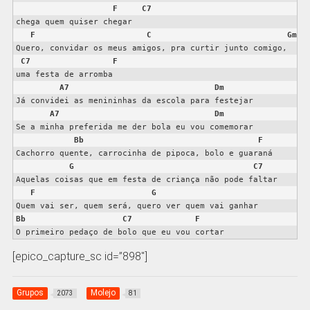
F
C7
chega quem quiser chegar

F
C
Gm
Quero, convidar os meus amigos, pra curtir junto comigo,

C7
F
uma festa de arromba

A7
Dm
Já convidei as menininhas da escola para festejar

A7
Dm
Se a minha preferida me der bola eu vou comemorar

Bb
F
Cachorro quente, carrocinha de pipoca, bolo e guaraná

G
C7
Aquelas coisas que em festa de criança não pode faltar

F
G
Bb
C7
F
O primeiro pedaço de bolo que eu vou cortar
[epico_capture_sc id=”898″]
Grupos
Molejo
2073
81