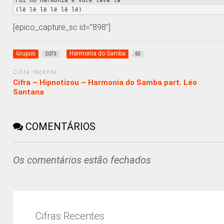
Fui no Harmonia e você tava lá

(lê lê lê lê lê lê)
[epico_capture_sc id=”898″]
Grupos
Harmonia do Samba
2073
63
Cifra recente
Cifra – Hipnotizou – Harmonia do Samba part. Léo
Santana
COMENTÁRIOS
Os comentários estão fechados
Cifras Recentes