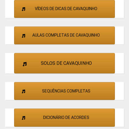
VÍDEOS DE DICAS DE CAVAQUINHO
AULAS COMPLETAS DE CAVAQUINHO
SOLOS DE CAVAQUINHO
SEQUÊNCIAS COMPLETAS
DICIONÁRIO DE ACORDES