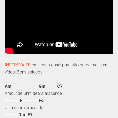
INSCREVA-SE
em nosso canal para não perder nenhum
vídeo. Bons estudos!
Am
————————
Gm
———-
C7
Aracundê Uhm dêara aracundê
————-
F
————–
F6
Uhm dêara aracundê
————
Dm
–
E7