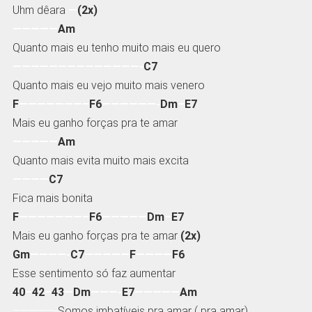
Uhm dêara
—
(2x)
—————
Am
Quanto mais eu tenho muito mais eu quero
——————————————-
C7
Quanto mais eu vejo muito mais venero
F
———————–
F6
——————-
Dm
–
E7
Mais eu ganho forças pra te amar
—————
Am
Quanto mais evita muito mais excita
————
C7
Fica mais bonita
F
———————–
F6
—————
Dm
–
E7
Mais eu ganho forças pra te amar
(2x)
Gm
————-
C7
—————
F
————
F6
Esse sentimento só faz aumentar
40
–
42
–
43
—
Dm
———-
E7
—————
Am
—————-
Somos imbatíveis pra amar ( pra amar)