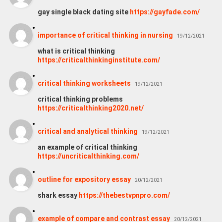
gay single black dating site
https://gayfade.com/
importance of critical thinking in nursing
19/12/2021
what is critical thinking
https://criticalthinkinginstitute.com/
critical thinking worksheets
19/12/2021
critical thinking problems
https://criticalthinking2020.net/
critical and analytical thinking
19/12/2021
an example of critical thinking
https://uncriticalthinking.com/
outline for expository essay
20/12/2021
shark essay
https://thebestvpnpro.com/
example of compare and contrast essay
20/12/2021