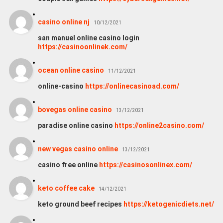
casino online nj
10/12/2021
san manuel online casino login
https://casinoonlinek.com/
ocean online casino
11/12/2021
online-casino
https://onlinecasinoad.com/
bovegas online casino
13/12/2021
paradise online casino
https://online2casino.com/
new vegas casino online
13/12/2021
casino free online
https://casinosonlinex.com/
keto coffee cake
14/12/2021
keto ground beef recipes
https://ketogenicdiets.net/