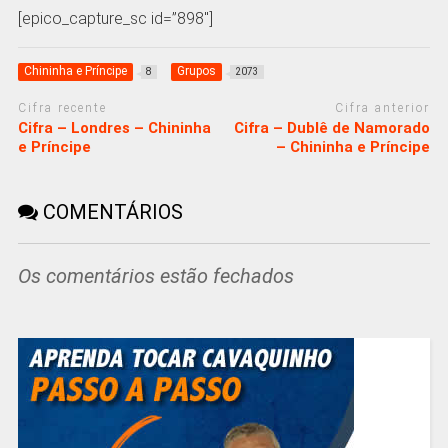
[epico_capture_sc id=”898″]
Chininha e Príncipe
Grupos
8
2073
Cifra recente
Cifra anterior
Cifra – Londres – Chininha
Cifra – Dublê de Namorado
e Príncipe
– Chininha e Príncipe
COMENTÁRIOS
Os comentários estão fechados