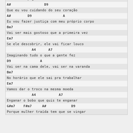
A#
D9
A#
D9
A
Bm7
Em7
Se ele descobrir, ele vai ficar louco 

A4
A7
D9
A
Bm7
Em7
Vamos dar o troco na mesma moeda 

A4
A7
G#m7
F#m7
A#
D9
Porque mulher traída tem que se vingar