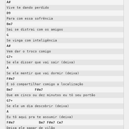
A#
D9
Bm7
G
A#
G7+
A
F#m7
Bm7
F#m7
G7+
A
F#m7
Bm7
F#m7
Cm7