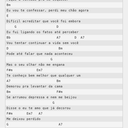
Bm

Eu vou te confessar, perdi meu chão agora

E

Difícil acreditar que você foi embora

    G                    D

Eu fui ligando os fatos até perceber

Bb                       A7       D  A7

Vou tentar continuar a vida sem você

D                         Bm

Pode até falar que nada aconteceu

                      G 

Mas o seu olhar não me engana

F#m            Em7

Te conheço bem melhor que qualquer um

A7                       Bm

Demorou pra levantar da cama

Bm                       F#m

Se arrumou depressa e nem me beijou

                       G

Disse o eu te amo que já decorou

F#m       Em7   A7

Me deixou perdido

G                         A7
