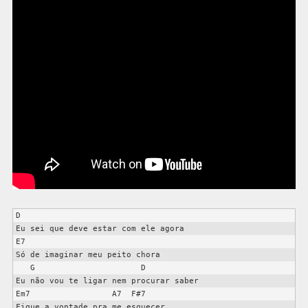
D

Eu sei que deve estar com ele agora

E7

Só de imaginar meu peito chora

   G                      D

Eu não vou te ligar nem procurar saber

Em7                 A7  F#7   

Fique a vontade pra me esquecer
