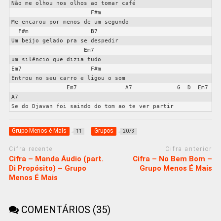
Não me olhou nos olhos ao tomar café

                       F#m

Me encarou por menos de um segundo

  F#m                  B7

Um beijo gelado pra se despedir

                     Em7

um silêncio que dizia tudo

Em7                    F#m

Entrou no seu carro e ligou o som

                Em7              A7             G  D  Em7  
A7

Grupo Menos é Mais
Grupos
11
2073
Cifra recente
Cifra anterior
Cifra – Manda Áudio (part.
Cifra – No Bem Bom –
Di Propósito) – Grupo
Grupo Menos É Mais
Menos É Mais
COMENTÁRIOS (35)