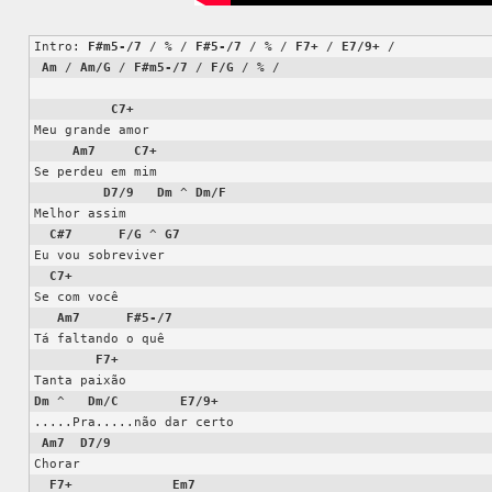
Intro: 
F#m5-/7
 / % / 
F#5-/7
 / % / 
F7+
 / 
E7/9+
 /

Am
 / 
Am/G
 / 
F#m5-/7
 / 
F/G
 / % /

C7+
Meu grande amor

Am7
C7+
Se perdeu em mim

D7/9
Dm
 ^ 
Dm/F
Melhor assim

C#7
F/G
 ^ 
G7
Eu vou sobreviver

C7+
Se com você

Am7
F#5-/7
Tá faltando o quê

F7+
Dm
 ^   
Dm/C
E7/9+
.....Pra.....não dar certo

Am7
D7/9
Chorar

F7+
Em7