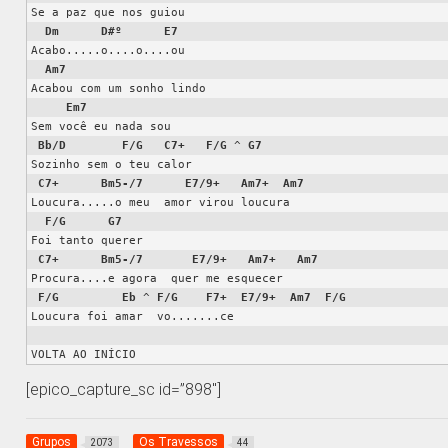
Se a paz que nos guiou

Dm
D#º
E7
Acabo.....o....o....ou

Am7
Acabou com um sonho lindo

Em7
Sem você eu nada sou

Bb/D
F/G
C7+
F/G
 ^ 
G7
Sozinho sem o teu calor

C7+
Bm5-/7
E7/9+
Am7+
Am7
Loucura.....o meu  amor virou loucura

F/G
G7
Foi tanto querer

C7+
Bm5-/7
E7/9+
Am7+
Am7
Procura....e agora  quer me esquecer

F/G
Eb
 ^ 
F/G
F7+
E7/9+
Am7
F/G
Loucura foi amar  vo.......ce

VOLTA AO INÍCIO
[epico_capture_sc id=”898″]
Grupos
Os Travessos
2073
44