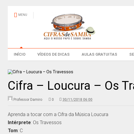
MENU
INÍCIO
VÍDEOS DE DICAS
AULAS GRATUITAS
S
Cifra – Loucura – Os T
Professor Damiro
0
30/11/2018 06:00
Aprenda a tocar com a Cifra da Música Loucura
Intérprete
: Os Travessos
Tom
: C