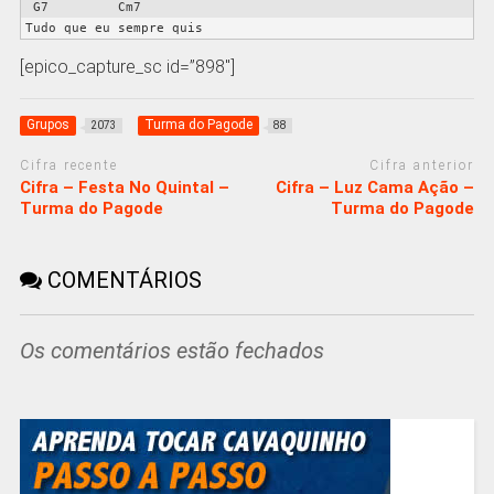
 G7         Cm7

[epico_capture_sc id=”898″]
Grupos
Turma do Pagode
2073
88
Cifra recente
Cifra anterior
Cifra – Festa No Quintal –
Cifra – Luz Cama Ação –
Turma do Pagode
Turma do Pagode
COMENTÁRIOS
Os comentários estão fechados