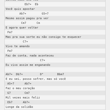
           Eb7+  Eb

Você quis apostar

        Ab7+         G5+7

Mesmo assim pagou pra ver

         Cm7      Cm

E agora quer voltar

 Fm7

Mas pra sua sorte eu não consigo te esquecer

          C7+

Vivo te amando

 Fm7

Faz de conta, nada aconteceu

                    C7+

Eu vivo assim me enganando

Ab7+  Db7+          D°        Bbm7

E eu sei, posso sofrer, mas só você

 A5+7      Ab7+

Faz o meu coração

 G7        Cm7

Mil vezes mais feliz

 Eb7      Ab7+

Longe da solidão
