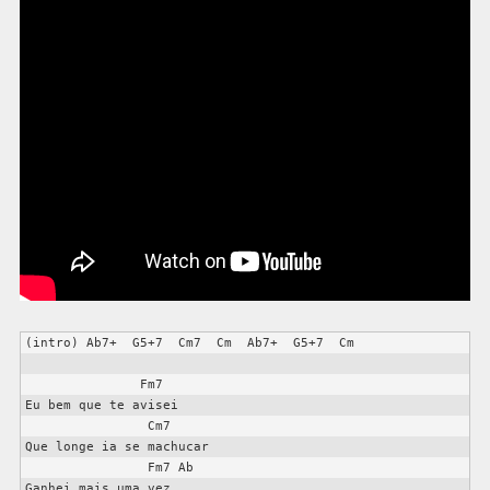
(intro) Ab7+  G5+7  Cm7  Cm  Ab7+  G5+7  Cm

               Fm7

Eu bem que te avisei

                Cm7

Que longe ia se machucar

                Fm7 Ab

Ganhei mais uma vez
