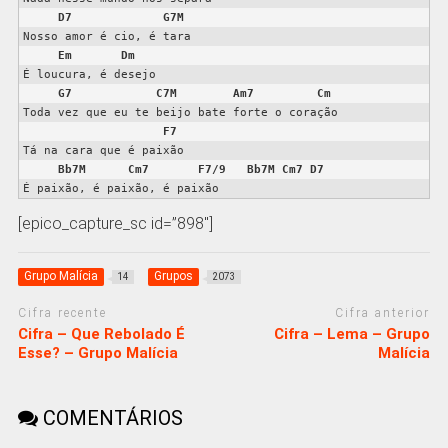
D7
G7M
Nosso amor é cio, é tara

Em
Dm
É loucura, é desejo

G7
C7M
Am7
Cm
Toda vez que eu te beijo bate forte o coração

F7
Tá na cara que é paixão

Bb7M
Cm7
F7/9
Bb7M
Cm7
D7
É paixão, é paixão, é paixão
[epico_capture_sc id=”898″]
Grupo Malícia
Grupos
14
2073
Cifra recente
Cifra anterior
Cifra – Que Rebolado É
Cifra – Lema – Grupo
Esse? – Grupo Malícia
Malícia
COMENTÁRIOS