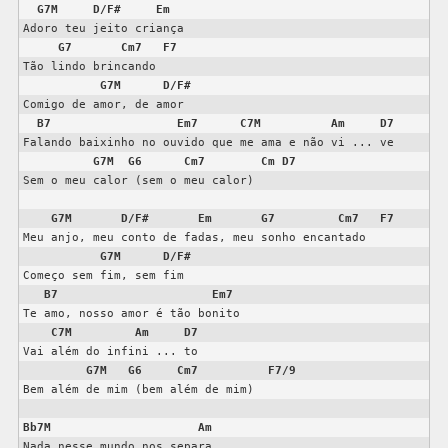
G7M
D/F#
Em
Adoro teu jeito criança

G7
Cm7
F7
Tão lindo brincando

G7M
D/F#
Comigo de amor, de amor

B7
Em7
C7M
Am
D7
Falando baixinho no ouvido que me ama e não vi ... ve

G7M
G6
Cm7
Cm
D7
Sem o meu calor (sem o meu calor)

G7M
D/F#
Em
G7
Cm7
F7
Meu anjo, meu conto de fadas, meu sonho encantado

G7M
D/F#
Começo sem fim, sem fim

B7
Em7
Te amo, nosso amor é tão bonito

C7M
Am
D7
Vai além do infini ... to

G7M
G6
Cm7
F7/9
Bem além de mim (bem além de mim)

Bb7M
Am
Nada nesse mundo nos separa
