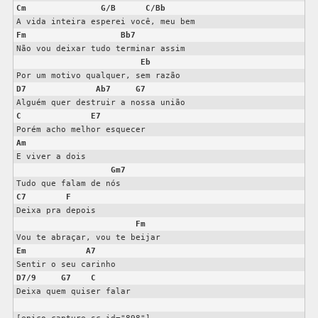
Cm
G/B
C/Bb
Fm
Bb7
Não vou deixar tudo terminar assim

Eb
D7
Ab7
G7
C
E7
Am
E viver a dois

Gm7
C7
F
Deixa pra depois

Fm
Em
A7
D7/9
G7
C
Deixa quem quiser falar
