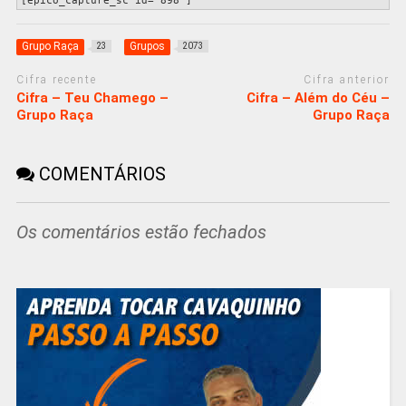
[epico_capture_sc id="898"]
Grupo Raça
Grupos
23
2073
Cifra recente
Cifra anterior
Cifra – Teu Chamego –
Cifra – Além do Céu –
Grupo Raça
Grupo Raça
COMENTÁRIOS
Os comentários estão fechados