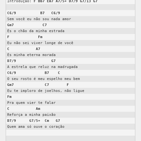
Introdução: 
F
Bb7
Em7
A7/5+
D7/9
G7/13
G7
C6/9
B7
C6/9
Gm7
C7
F
Fm
C
A7
D7/9
G7
C6/9
B7
C
Gm7
C7
F
Fm
C
Am
D7/9
G7/5+
Cm
G7
Quem ama só ouve o coração
