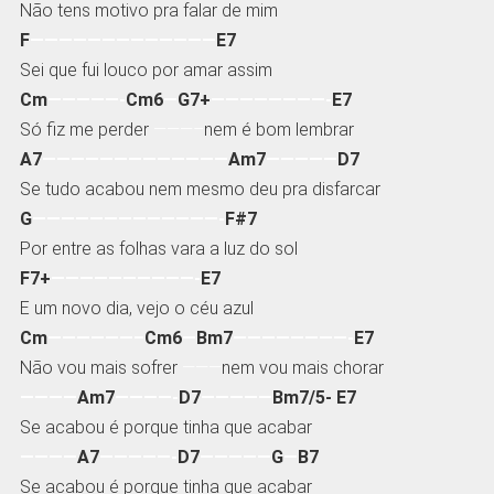
Não tens motivo pra falar de mim
F
—————————————
E7
Sei que fui louco por amar assim
Cm
—————-
Cm6
—
G7+
————————-
E7
Só fiz me perder
———–
nem é bom lembrar
A7
—————————————
Am7
—————
D7
Se tudo acabou nem mesmo deu pra disfarcar
G
—————————————-
F#7
Por entre as folhas vara a luz do sol
F7+
——————————-
E7
E um novo dia, vejo o céu azul
Cm
——————–
Cm6
—
Bm7
————————-
E7
Não vou mais sofrer
———
nem vou mais chorar
————
Am7
————-
D7
—————
Bm7/5- E7
Se acabou é porque tinha que acabar
————
A7
—————-
D7
—————
G
—
B7
Se acabou é porque tinha que acabar