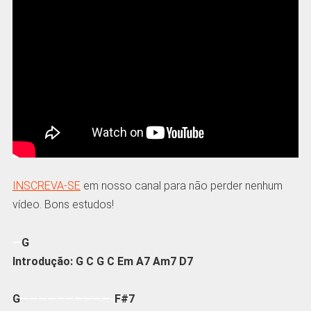
INSCREVA-SE
em nosso canal para não perder nenhum
vídeo. Bons estudos!
—
G
Introdução: G C G C Em A7 Am7 D7
G
——————————-
F#7