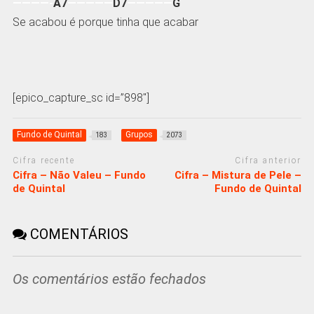
————-
A7
—————
D7
—————
G
Se acabou é porque tinha que acabar
[epico_capture_sc id=”898″]
Fundo de Quintal
Grupos
183
2073
Cifra recente
Cifra anterior
Cifra – Não Valeu – Fundo
Cifra – Mistura de Pele –
de Quintal
Fundo de Quintal
COMENTÁRIOS
Os comentários estão fechados