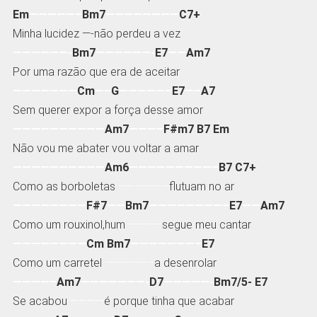
Em
—————–
Bm7
————————
C7+
Minha lucidez —-não perdeu a vez
——————-
Bm7
——————-
E7
——
Am7
Por uma razão que era de aceitar
———————
Cm
—–
G
—————–
E7
—–
A7
Sem querer expor a força desse amor
——————————
Am7
———–
F#m7 B7 Em
Não vou me abater vou voltar a amar
——————————
Am6
—————————–
B7 C7+
Como as borboletas
——————
flutuam no ar
————————
F#7
——
Bm7
————————–
E7
——
Am7
Como um rouxinol,hum
————
segue meu cantar
————————
Cm Bm7
———————–
E7
Como um carretel
—————–
a desenrolar
————–
Am7
———————-
D7
—————-
Bm7/5- E7
Se acabou
————
é porque tinha que acabar