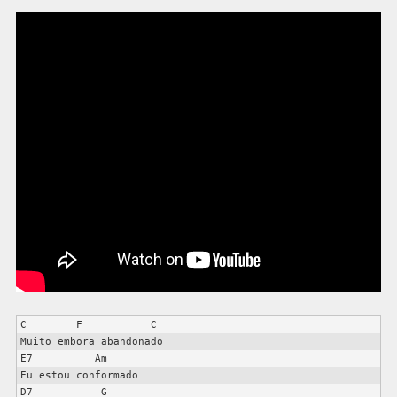
C        F           C

Muito embora abandonado

E7          Am

Eu estou conformado

D7           G
