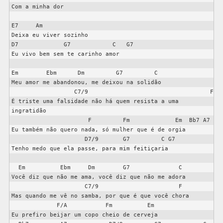
Com a minha dor

E7     Am

Deixa eu viver sozinho

D7             G7            C   G7

Eu vivo bem sem te carinho amor

Em        Ebm      Dm         G7         C

Meu amor me abandonou, me deixou na solidão 

                  C7/9                                   F

É triste uma falsidade não há quem resista a uma 
ingratidão

                      F         Fm             Em  Bb7 A7

Eu também não quero nada, só mulher que é de orgia

                     D7/9       G7         C G7

Tenho medo que ela passe, para mim feitiçaria

  Em          Ebm     Dm        G7              C

Você diz que não me ama, você diz que não me adora

                     C7/9                       F

Mas quando me vê no samba, por que é que você chora 

             F/A           Fm          Em

Eu prefiro beijar um copo cheio de cerveja
