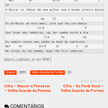
  Bb7         A7            D7/9         G7            C  
G7

A Beijar os lábios de uma mulher que o mundo inteiro beija

                     Dm     G7               C

Eu arranjei um novo amor, juro que vou pra Bahia

                   C7/9                        F

Vou levar meu tamborim, vai ter samba noite e dia

                       F/A       Fm           Em

Eu sempre cantei meu samba na base do improviso

Bb7     A7          D7/9      G7          C    G7

[epico_capture_sc id=”898″]
Grupos
Velha Guarda da Portela
2073
12
Cifra recente
Cifra anterior
Cifra – Nascer e Florescer
Cifra – Eu Perdi Você –
– Velha Guarda da Portela
Velha Guarda da Portela
COMENTÁRIOS