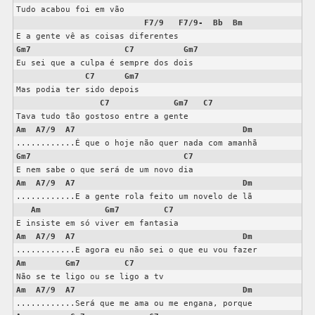
Tudo acabou foi em vão

F7/9
F7/9-
Bb
Bm
Gm7
C7
Gm7
Eu sei que a culpa é sempre dos dois

C7
Gm7
Mas podia ter sido depois

C7
Gm7
C7
Am
A7/9
A7
Dm
Gm7
C7
Am
A7/9
A7
Dm
............E a gente rola feito um novelo de lã

Am
Gm7
C7
Am
A7/9
A7
Dm
Am
Gm7
C7
Am
A7/9
A7
Dm