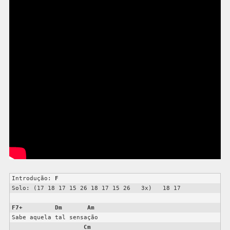
Introdução: 
F
Solo: (17 18 17 15 26 18 17 15 26   3x)   18 17

F7+
Dm
Am
Sabe aquela tal sensação

Cm