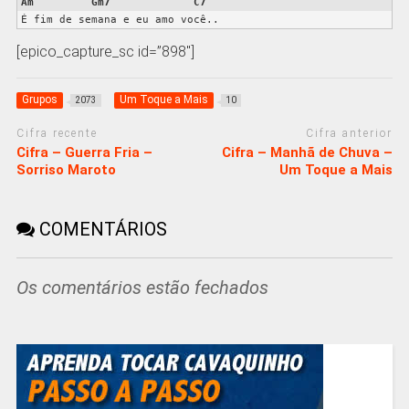
Am
Gm7
C7
É fim de semana e eu amo você..
[epico_capture_sc id=”898″]
Grupos
Um Toque a Mais
2073
10
Cifra recente
Cifra anterior
Cifra – Guerra Fria –
Cifra – Manhã de Chuva –
Sorriso Maroto
Um Toque a Mais
COMENTÁRIOS
Os comentários estão fechados