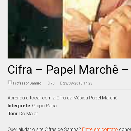
Cifra – Papel Marchê 
Professor Damiro
70
23/08/2015 14:28
Aprenda a tocar com a Cifra da Música Papel Marchê
Intérprete
: Grupo Raça
Tom
: Dó Maior
Quer ajudar o site Cifras de Samba?
Entre em contato
conosc