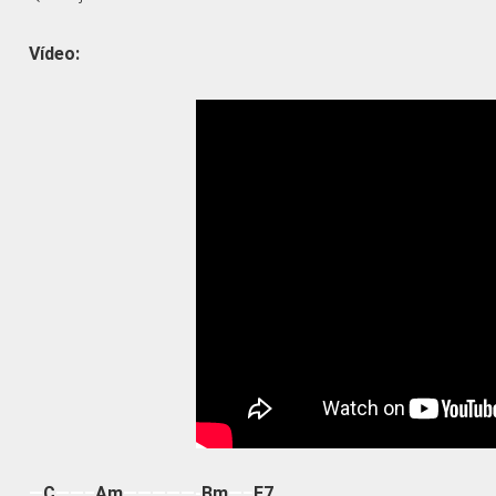
Vídeo:
—
C
——–
Am
—————-
Bm
—–
E7