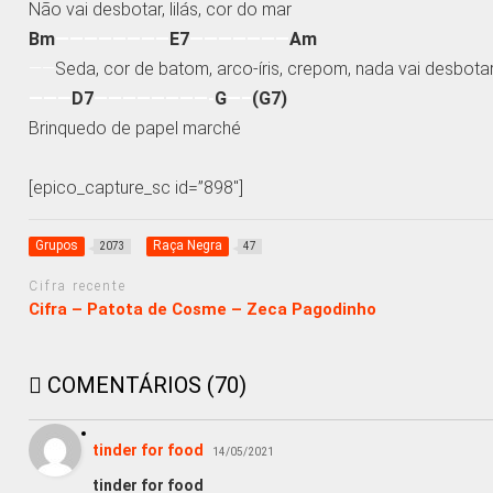
Não vai desbotar, lilás, cor do mar
Bm
————————
E7
———————
Am
——
Seda, cor de batom, arco-íris, crepom, nada vai desbota
———
D7
————————-
G
—–
(G7)
Brinquedo de papel marché
[epico_capture_sc id=”898″]
Grupos
Raça Negra
2073
47
Cifra recente
Cifra – Patota de Cosme – Zeca Pagodinho
COMENTÁRIOS (70)
tinder for food
14/05/2021
tinder for food