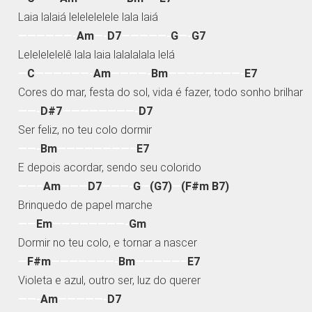
Laia lalaiá lelelelelele lala laiá
——————-
Am
—-
D7
—————-
G
—-
G7
Lelelelelelê lala laia lalalalala lelá
—
C
——————-
Am
————-
Bm
————————-
E7
Cores do mar, festa do sol, vida é fazer, todo sonho brilhar
——-
D#7
————————-
D7
Ser feliz, no teu colo dormir
——-
Bm
————————–
E7
E depois acordar, sendo seu colorido
——–
Am
———
D7
———-
G
—
(G7)
—
(F#m B7)
Brinquedo de papel marche
——
Em
————————-
Gm
Dormir no teu colo, e tornar a nascer
—
F#m
———————-
Bm
—————–
E7
Violeta e azul, outro ser, luz do querer
——-
Am
—————-
D7