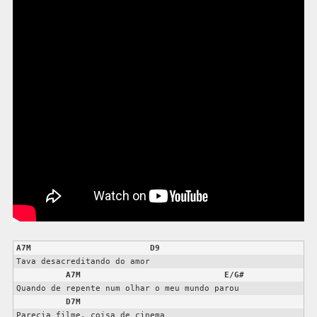
A7M
D9
Tava desacreditando do amor

A7M
E/G#
Quando de repente num olhar o meu mundo parou

D7M
Parecia filme, coisa de cinema
