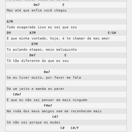
Dm7
E
Mas até que enfim você chegou

A7M
D9
A7M
E/G#
É que minha vontade, hoje, é te chamar de meu amor

D7M
To pulando etapas, meio maluquinho

Dm7
E
Tô tão diferente do que eu sou

Bm7
Se eu tiver muito, por favor me fala

Dá um jeito e manda eu parar

C#m7
É que eu não sei pensar em mais ninguém

F#m7
Na roda dos meus amigos nem me reconhecem mais

C#7
Só não sei porque eu mudei

C#
C#/F