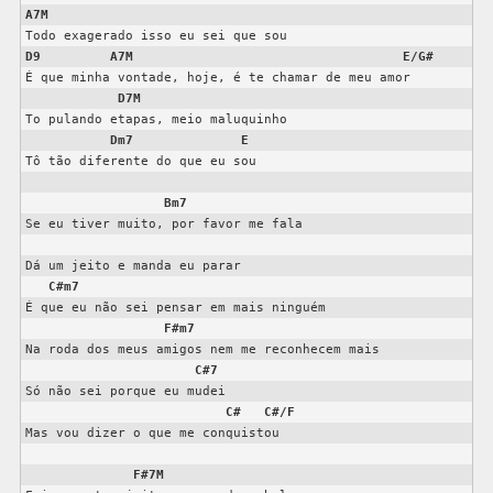
A7M
D9
A7M
E/G#
É que minha vontade, hoje, é te chamar de meu amor

D7M
To pulando etapas, meio maluquinho

Dm7
E
Tô tão diferente do que eu sou

Bm7
Se eu tiver muito, por favor me fala

Dá um jeito e manda eu parar

C#m7
É que eu não sei pensar em mais ninguém

F#m7
Na roda dos meus amigos nem me reconhecem mais

C#7
Só não sei porque eu mudei

C#
C#/F
Mas vou dizer o que me conquistou

F#7M