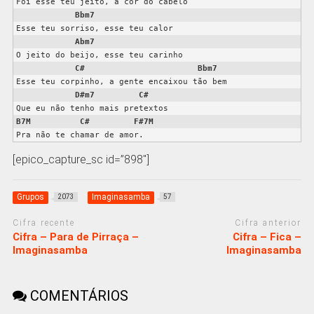
Foi esse teu jeito, a cor do cabelo

Bbm7
Esse teu sorriso, esse teu calor

Abm7
O jeito do beijo, esse teu carinho

C#
Bbm7
Esse teu corpinho, a gente encaixou tão bem

D#m7
C#
B7M
C#
F#7M
Pra não te chamar de amor.
[epico_capture_sc id=”898″]
Grupos
Imaginasamba
2073
57
Cifra recente
Cifra anterior
Cifra – Para de Pirraça –
Cifra – Fica –
Imaginasamba
Imaginasamba
COMENTÁRIOS