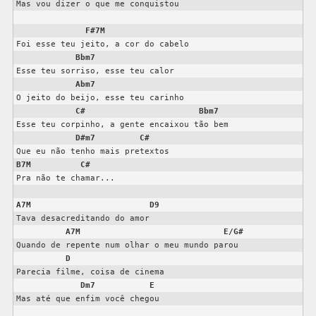
Mas vou dizer o que me conquistou

F#7M
Foi esse teu jeito, a cor do cabelo

Bbm7
Esse teu sorriso, esse teu calor

Abm7
O jeito do beijo, esse teu carinho

C#
Bbm7
Esse teu corpinho, a gente encaixou tão bem

D#m7
C#
B7M
C#
Pra não te chamar...

A7M
D9
Tava desacreditando do amor

A7M
E/G#
Quando de repente num olhar o meu mundo parou

D
Parecia filme, coisa de cinema

Dm7
E
Mas até que enfim você chegou
