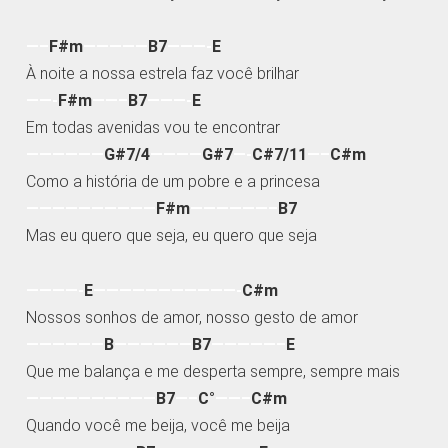
—–
F#m
—————
B7
———-
E
À noite a nossa estrela faz você brilhar
——-
F#m
——–
B7
———-
E
Em todas avenidas vou te encontrar
——————
G#7/4
————
G#7
—-
C#7/11
—–
C#m
Como a história de um pobre e a princesa
——————————
F#m
——————–
B7
Mas eu quero que seja, eu quero que seja
————-
E
———————————-
C#m
Nossos sonhos de amor, nosso gesto de amor
——————
B
——————
B7
—————–
E
Que me balança e me desperta sempre, sempre mais
——————————
B7
—–
C°
——–
C#m
Quando você me beija, você me beija