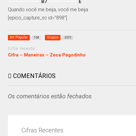
————————-
B7
————————
E
Quando você me beija, você me beija
[epico_capture_sc id=”898″]
Art Popular
Grupos
104
2073
Cifra recente
Cifra – Maneiras – Zeca Pagodinho
COMENTÁRIOS
Os comentários estão fechados
Cifras Recentes