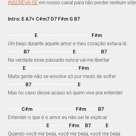
INSCREVA-SE
em nosso canal para não perder nenhum víde
Intro: E A7+ C#m7 D7 F#m G B7
——————–
E
—————————————–
F#m
Um beijo durante aquele amor e meu coração estava lá
————
B7
———————————
E
——————-
B7
Na verdade esse passado nunca vai me libertar
———–
E
—————————————-
F#m
Muita gente não se envolve só por medo de sofrer
————-
B7
———————————–
E
Mas no caso desse acaso só quem vive pra entender
———-
C#m
———————————
F#m
———
B7
Entender o que é o amor eu não sei te explicar
—————————–
E
—————
F#m
—-
B7
———–
E
Quando você me beija, você me beija, você me beija