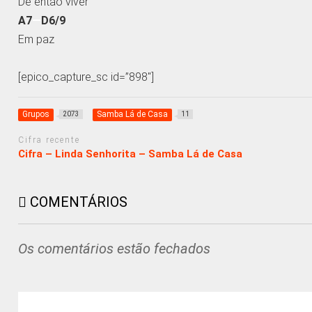
De então viver
A7
—
D6/9
Em paz
[epico_capture_sc id=”898″]
Grupos
Samba Lá de Casa
2073
11
Cifra recente
Cifra – Linda Senhorita – Samba Lá de Casa
COMENTÁRIOS
Os comentários estão fechados