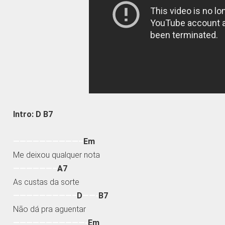
Intro: D B7
——————————–
Em
Me deixou qualquer nota
——————–
A7
As custas da sorte
—————————–
D
——-
B7
Não dá pra aguentar
———————————-
Em