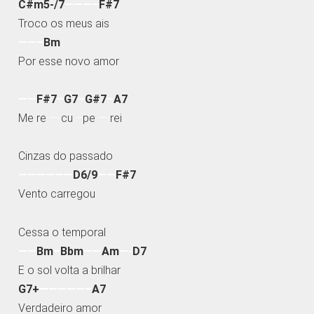
C#m5-/7
———–
F#7
Troco os meus ais
——–
Bm
Por esse novo amor
——
F#7
–
G7
–
G#7
–
A7
Me re
—-
cu
–
pe
—-
rei
Cinzas do passado
——————
D6/9
——
F#7
Vento carregou
Cessa o temporal
——
Bm
–
Bbm
——
Am
—-
D7
E o sol volta a brilhar
G7+
—————–
A7
Verdadeiro amor