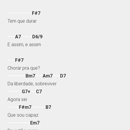
——————-
F#7
Tem que durar
——
A7
———
D6/9
E assim, e assim
——
F#7
Chorar pra que?
————–
Bm7
——
Am7
——
D7
Da liberdade, sobreviver
———–
G7+
—-
C7
Agora sei
———
F#m7
———–
B7
Que sou capaz
——————
Em7