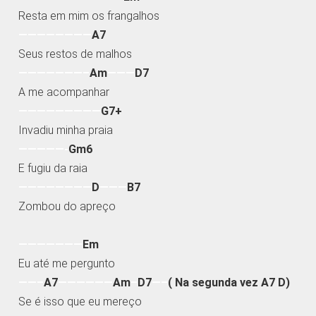
Resta em mim os frangalhos
————————
A7
Seus restos de malhos
———————–
Am
———
D7
A me acompanhar
—————————
G7+
Invadiu minha praia
—————-
Gm6
E fugiu da raia
————————
D
———
B7
Zombou do apreço
———————
Em
Eu até me pergunto
——–
A7
——————
Am
–
D7
—–
( Na segunda vez A7 D)
Se é isso que eu mereço