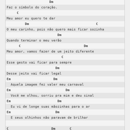
Dm
Faz o símbolo do coração.

C
Meu amor eu quero te dar

Dm
C
O meu carinho, pois não quero mais ficar sozinha

Dm
Quando terminar o meu verão

C
Dm
Meu amor, vamos fazer de um jeito diferente

C
Esse gesto vai ficar para sempre

Dm
Em
Dm
Em
Dm
Em
Dm
Em
Dm
  E seus olhinhos não paravam de brilhar

C
Dm
C