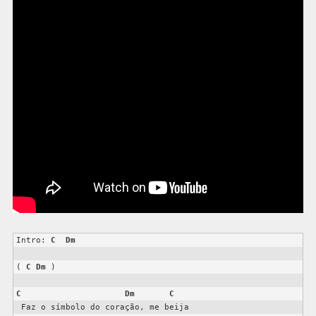
Intro: 
C
Dm
( 
C
Dm
 )

C
Dm
C
 Faz o símbolo do coração, me beija
