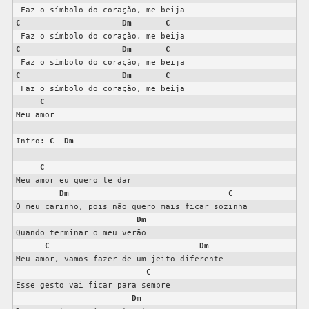
C
Dm
C
C
Dm
C
C
Dm
C
 Faz o símbolo do coração, me beija

C
Meu amor

Intro: 
C
Dm
C
Meu amor eu quero te dar

Dm
C
O meu carinho, pois não quero mais ficar sozinha

Dm
Quando terminar o meu verão

C
Dm
Meu amor, vamos fazer de um jeito diferente

C
Esse gesto vai ficar para sempre

Dm