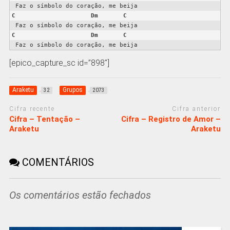
C
Dm
C
C
Dm
C
 Faz o símbolo do coração, me beija
[epico_capture_sc id=”898″]
Araketu
Grupos
32
2073
Cifra recente
Cifra anterior
Cifra – Tentação –
Cifra – Registro de Amor –
Araketu
Araketu
COMENTÁRIOS
Os comentários estão fechados