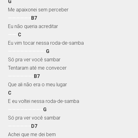
G
Me apaixonei sem perceber
—————–
B7
Eu não queria acreditar
——-
C
Eu vim tocar nessa roda-de-samba
—————————-
G
Só pra ver você sambar
Tentaram até me convecer
——————-
B7
Que ali não era o meu lugar
C
E eu voltei nessa roda-de-samba
————————–
G
Só pra ver você sambar
—————–
D7
Achei que me dei bem