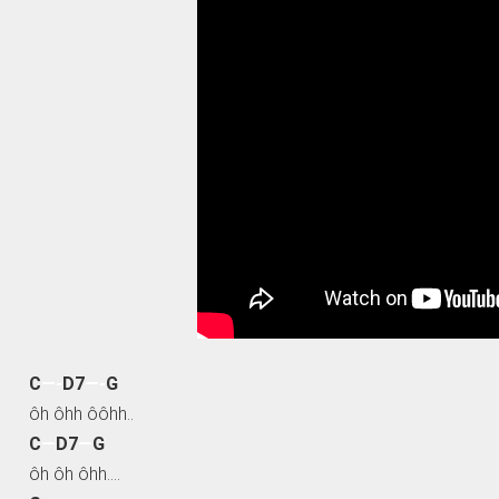
C
—-
D7
—-
G
ôh ôhh ôôhh..
C
—
D7
—
G
ôh ôh ôhh….