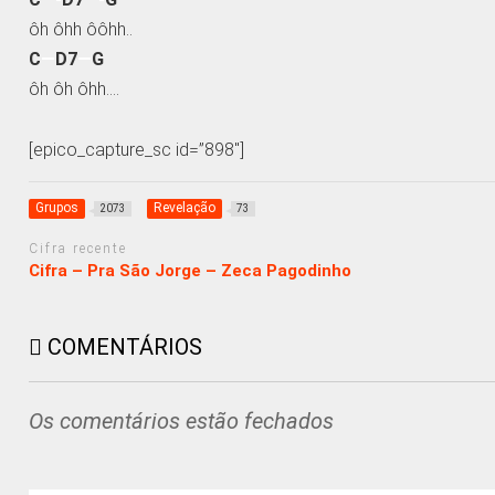
ôh ôhh ôôhh..
C
—
D7
—
G
ôh ôh ôhh….
[epico_capture_sc id=”898″]
Grupos
Revelação
2073
73
Cifra recente
Cifra – Pra São Jorge – Zeca Pagodinho
COMENTÁRIOS
Os comentários estão fechados