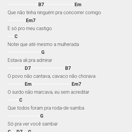
————————
B7
————————
Em
Que não tinha ninguém pra concorrer comigo
————–
Em7
E só pro meu castigo
—–
C
Notei que até mesmo a mulherada
————————–
G
Estava ali pra admirar
————-
D7
—————————
B7
O povo não cantava, cavaco não chorava
————-
Em
——————————-
Em7
O surdo não marcava, eu sem acreditar
———
C
Que todos foram pra roda-de-samba
————————-
G
Só pra ver você sambar
C
—-
D7
—-
G