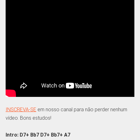
INSCREVA-SE
em nosso canal para não perder nenhum
vídeo. Bons estudos!
Intro: D7+ Bb7 D7+ Bb7+ A7