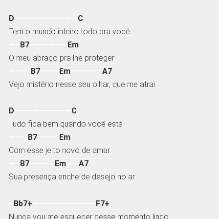
D
——————————
C
Tem o mundo inteiro todo pra você
—–
B7
——————
Em
O meu abraço pra lhe proteger
———-
B7
———
Em
—————
A7
Vejo mistério nesse seu olhar, que me atrai
D
—————————
C
Tudo fica bem quando você está
———
B7
———-
Em
Com esse jeito novo de amar
—–
B7
————
Em
——
A7
Sua presença enche de desejo no ar
–
Bb7+
——————————
F7+
Nunca vou me esquecer desse momento lindo