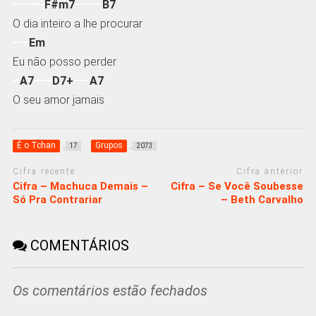
———-
F#m7
———
B7
O dia inteiro a lhe procurar
—–
Em
Eu não posso perder
–
A7
——
D7+
—–
A7
O seu amor jamais
É o Tchan
Grupos
17
2073
Cifra recente
Cifra anterior
Cifra – Machuca Demais –
Cifra – Se Você Soubesse
Só Pra Contrariar
– Beth Carvalho
COMENTÁRIOS
Os comentários estão fechados