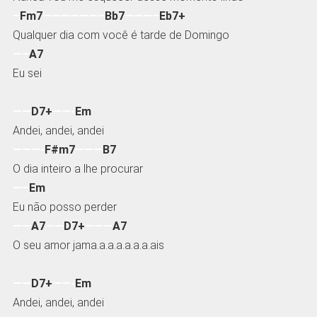
–
Fm7
——————–
Bb7
———–
Eb7+
Qualquer dia com você é tarde de Domingo
—–
A7
Eu sei
——
D7+
——-
Em
Andei, andei, andei
———-
F#m7
———
B7
O dia inteiro a lhe procurar
—–
Em
Eu não posso perder
——
A7
——
D7+
———
A7
O seu amor jama.a.a.a.a.a.a.ais
——
D7+
——-
Em
Andei, andei, andei