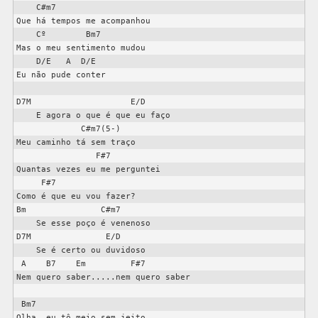
    C#m7

Que há tempos me acompanhou                     

    Cº        Bm7

Mas o meu sentimento mudou                      

    D/E   A  D/E

Eu não pude conter  

D7M                    E/D

    E agora o que é que eu faço

             C#m7(5-)

Meu caminho tá sem traço

                F#7

Quantas vezes eu me perguntei

     F#7

Como é que eu vou fazer?

Bm               C#m7

    Se esse poço é venenoso

D7M               E/D

    Se é certo ou duvidoso

 A    B7    Em         F#7

Nem quero saber.....nem quero saber

 Bm7

Olha, eu tô meio sem jeito                      
