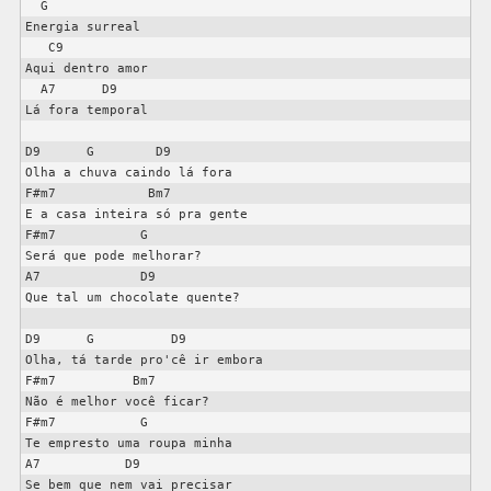
  G

Energia surreal

   C9

Aqui dentro amor

  A7      D9

Lá fora temporal

D9      G        D9

Olha a chuva caindo lá fora

F#m7            Bm7

E a casa inteira só pra gente

F#m7           G

Será que pode melhorar?

A7             D9

Que tal um chocolate quente?

D9      G          D9

Olha, tá tarde pro'cê ir embora

F#m7          Bm7

Não é melhor você ficar?

F#m7           G

Te empresto uma roupa minha

A7           D9

Se bem que nem vai precisar
