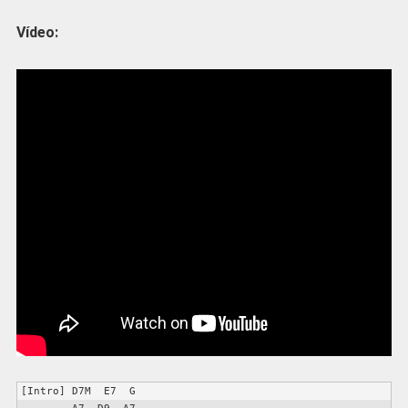
Vídeo:
[Intro] D7M  E7  G  
