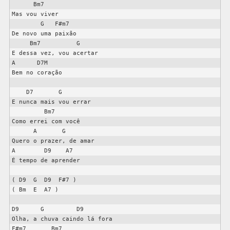
      Bm7

Mas vou viver

        G   F#m7

De novo uma paixão

     Bm7          G

E dessa vez, vou acertar

A      D7M

Bem no coração

    D7       G

E nunca mais vou errar

         Bm7

Como errei com você

      A       G

Quero o prazer, de amar

A        D9    A7

É tempo de aprender

( D9  G  D9  F#7 )

( Bm  E  A7 )

D9      G         D9

Olha, a chuva caindo lá fora

F#m7       Bm7
