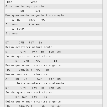
 Bm7           C#m7

Olha, eu te peço perdão                         

         Dm       D/E

Mas quem manda na gente é o coração..   

    A  B7     Em/G   F#7

É o amor......é o amor         

    A  E/G#

É o amor 

D7      G7M   F#7   Bm

Deixa acontecer naturalmente

D7       G7M    F#7  Bm   Bbm  Am

Eu não quero ver você chorar

      D7   G7M    F#7        Bm

Deixa que o amor encontre a gente

 D7     C#m7(5-)  F#7   Bm

Nosso caso vai   eternizar

A7    Bm   D7      G7M    F#7  Bm

       Deixa acontecer naturalmente

D7       G7M    F#7  Bm   Bbm  Am

Eu não quero ver você chorar

      D7  G7M   F#7    Bm

Deixa que o amor encontre a gente

 D7     C#m7(5-)     F#7   Bm  A7
