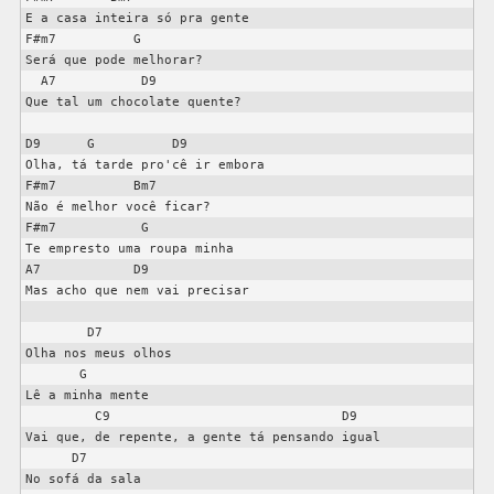
E a casa inteira só pra gente

F#m7          G

Será que pode melhorar?

  A7           D9

Que tal um chocolate quente?

D9      G          D9

Olha, tá tarde pro'cê ir embora

F#m7          Bm7

Não é melhor você ficar?

F#m7           G

Te empresto uma roupa minha

A7            D9

Mas acho que nem vai precisar

        D7

Olha nos meus olhos

       G

Lê a minha mente

         C9                              D9

Vai que, de repente, a gente tá pensando igual

      D7

No sofá da sala
