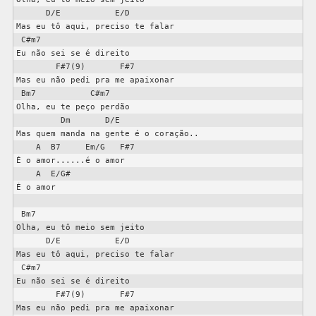
      D/E           E/D

Mas eu tô aqui, preciso te falar                

 C#m7

Eu não sei se é direito                         

        F#7(9)       F#7

Mas eu não pedi pra me apaixonar                

 Bm7           C#m7

Olha, eu te peço perdão                         

         Dm       D/E

Mas quem manda na gente é o coração..   

    A  B7     Em/G   F#7

É o amor......é o amor         

    A  E/G#

É o amor 

 Bm7

Olha, eu tô meio sem jeito                      

      D/E           E/D

Mas eu tô aqui, preciso te falar                

 C#m7

Eu não sei se é direito                         

        F#7(9)       F#7

Mas eu não pedi pra me apaixonar                
