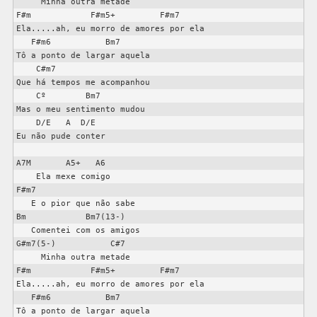
     Minha outra metade                         

F#m            F#m5+         F#m7

Ela.....ah, eu morro de amores por ela             

   F#m6           Bm7

Tô a ponto de largar aquela                     

    C#m7

Que há tempos me acompanhou                     

    Cº        Bm7

Mas o meu sentimento mudou                      

    D/E   A  D/E

Eu não pude conter  

A7M       A5+   A6

    Ela mexe comigo                            

F#m7

   E o pior que não sabe                      

Bm            Bm7(13-)

   Comentei com os amigos                     

G#m7(5-)           C#7

     Minha outra metade                         

F#m            F#m5+         F#m7

Ela.....ah, eu morro de amores por ela             

   F#m6           Bm7

Tô a ponto de largar aquela                     
