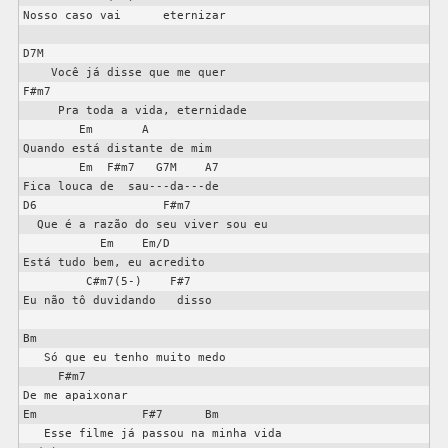
Nosso caso vai      eternizar

D7M

    Você já disse que me quer

F#m7

     Pra toda a vida, eternidade

        Em       A

Quando está distante de mim

        Em  F#m7   G7M    A7

Fica louca de  sau---da---de

D6                  F#m7

  Que é a razão do seu viver sou eu

           Em    Em/D

Está tudo bem, eu acredito

         C#m7(5-)    F#7

Eu não tô duvidando   disso

Bm

   Só que eu tenho muito medo

     F#m7

De me apaixonar

Em               F#7      Bm

   Esse filme já passou na minha vida
