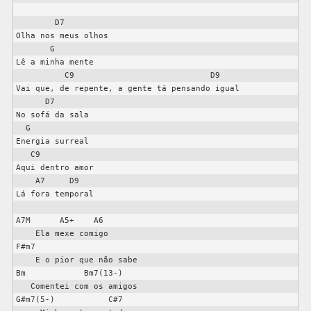
        D7

Olha nos meus olhos

       G

Lê a minha mente

          C9                            D9

Vai que, de repente, a gente tá pensando igual

      D7

No sofá da sala

  G

Energia surreal

   C9

Aqui dentro amor

    A7     D9

Lá fora temporal

A7M      A5+    A6

    Ela mexe comigo                            

F#m7

    E o pior que não sabe                      

Bm            Bm7(13-)

   Comentei com os amigos                     

G#m7(5-)           C#7
