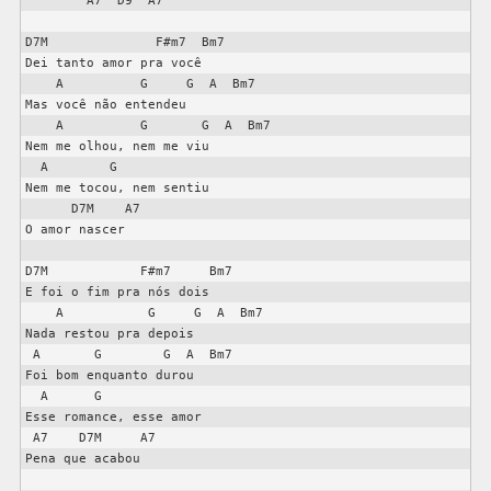
        A7  D9  A7

D7M              F#m7  Bm7

Dei tanto amor pra você

    A          G     G  A  Bm7

Mas você não entendeu

    A          G       G  A  Bm7

Nem me olhou, nem me viu

  A        G

Nem me tocou, nem sentiu

      D7M    A7

O amor nascer

D7M            F#m7     Bm7

E foi o fim pra nós dois

    A           G     G  A  Bm7

Nada restou pra depois

 A       G        G  A  Bm7

Foi bom enquanto durou

  A      G

Esse romance, esse amor

 A7    D7M     A7

Pena que acabou
