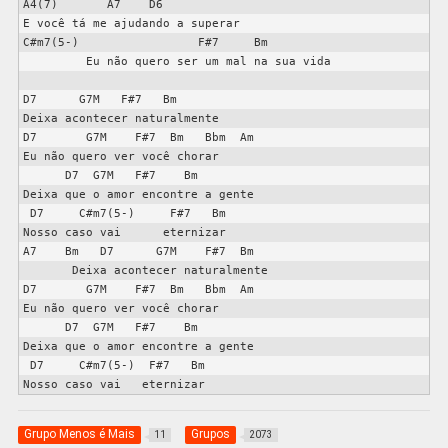
A4(7)       A7    D6

E você tá me ajudando a superar

C#m7(5-)                 F#7     Bm

         Eu não quero ser um mal na sua vida

D7      G7M   F#7   Bm

Deixa acontecer naturalmente

D7       G7M    F#7  Bm   Bbm  Am

Eu não quero ver você chorar

      D7  G7M   F#7    Bm

Deixa que o amor encontre a gente

 D7     C#m7(5-)     F#7   Bm

Nosso caso vai      eternizar

A7    Bm   D7      G7M    F#7  Bm

       Deixa acontecer naturalmente

D7       G7M    F#7  Bm   Bbm  Am

Eu não quero ver você chorar

      D7  G7M   F#7    Bm

Deixa que o amor encontre a gente

 D7     C#m7(5-)  F#7   Bm

Grupo Menos é Mais
Grupos
11
2073