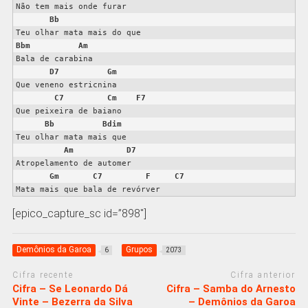
Não tem mais onde furar

Bb
Bbm
Am
Bala de carabina

D7
Gm
Que veneno estricnina

C7
Cm
F7
Que peixeira de baiano

Bb
Bdim
Teu olhar mata mais que

Am
D
7
Atropelamento de automer

Gm
C7
F
C7
Mata mais que bala de revórver
[epico_capture_sc id=”898″]
Demônios da Garoa
Grupos
6
2073
Cifra recente
Cifra anterior
Cifra – Se Leonardo Dá
Cifra – Samba do Arnesto
Vinte – Bezerra da Silva
– Demônios da Garoa