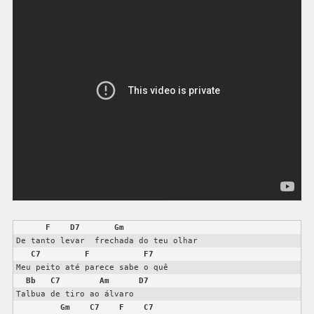
F
D7
Gm
De tanto levar  frechada do teu olhar

C7
F
F7
Meu peito até parece sabe o quê

Bb
C
7
Am
D7
Talbua de tiro ao álvaro

G
m
C
7
F
C
7