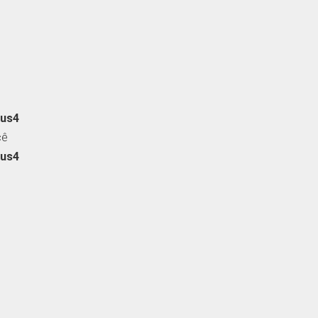
us4
cê
us4