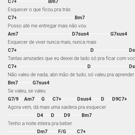
C7+
————————
Bm7
Esquecer o que ficou pra trás
C7+
——————————————–
Bm7
Posso até me entregar mais não vou
Am7
—————————————–
D7sus4
—————-
G7sus4
Esquecer de viver nunca mais, nunca mais
C7+
——————————————————–
D
—————————
Ds
Tantas amizades que eu deixei de lado só pra ficar com vo
C7+
——————————————————
D
—————————–
Ds
Não valeu de nada, abri mão de tudo, só valeu pra aprender
Bm7
———–
G7sus4
Se valeu, se valeu
G7/9
—-
Am7
—–
G
——
C7+
————
Dsus4
——-
D
——
D9C7+
Agora vem, dá mais uma saidera pra esquecer
———————-
D4
——
D
——-
D9
———
Bm7
Tenho a noite inteira pra beber
———————-
Dm7
——–
F/G
——–
C7+