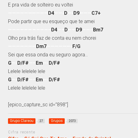
E pra vida de solteiro eu voltei
——————————
D4
——-
D
—-
D9
———
C7+
Pode partir que eu esqueço que te amei
——————————–
D4
—–
D
——
D9
——–
Bm7
Olho pra trás faz de conta eu nem chorei
———————
Dm7
——————-
F/G
Sei que essa onda eu seguro agora…
G
—-
D/F#
—–
Em
—-
D/F#
Lelele lelelele lele
G
—-
D/F#
—–
Em
—-
D/F#
Lelele lelelele lele
[epico_capture_sc id=”898″]
Grupo Clareou
Grupos
27
2073
Cifra recente