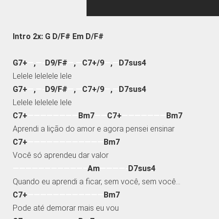
Intro 2x: G D/F# Em D/F#
G7+
—
,
—-
D9/F#
—
,
—
C7+/9
—
,
—
D7sus4
Lelele lelelele lele
G7+
—
,
—-
D9/F#
—
,
—
C7+/9
—
,
—
D7sus4
Lelele lelelele lele
C7+
————————
Bm7
——
C7+
———————
Bm7
Aprendi a lição do amor e agora pensei ensinar
C7+
————————————
Bm7
Você só aprendeu dar valor
———————————–
Am
————-
D7sus4
Quando eu aprendi a ficar, sem você, sem você…
C7+
————————————
Bm7
Pode até demorar mais eu vou