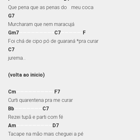
Que pena que as penas do
–
meu coca
G7
Murcharam que nem maracujá
Gm7
————————–
C7
—————-
F
Foi chá de cipo pó de guaraná *pra curar
C7
jurema…
(volta ao inicio)
Cm
—————————-
F7
Curti quarentena pra me curar
Bb
———————
C7
Rezei tupã e parti com fé
Am
—————————
D7
Tacape na mão mais cheguei a pé