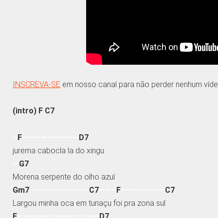
INSCREVA-SE
em nosso canal para não perder nenhum víde
(intro) F C7
–
F
—————————
D7
jurema cabocla la do xingu
—
G7
Morena serpente do olho azul
Gm7
—————————-
C7
——–
F
———————
C7
Largou minha oca em turiaçu foi pra zona sul
F
—————————————
D7