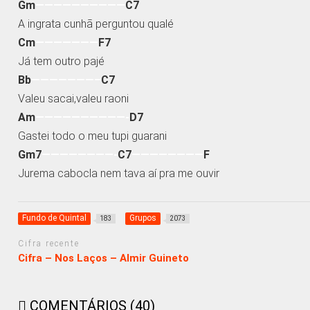
Gm
——————————
C7
A ingrata cunhã perguntou qualé
Cm
———————
F7
Já tem outro pajé
Bb
———————–
C7
Valeu sacai,valeu raoni
Am
——————————-
D7
Gastei todo o meu tupi guarani
Gm7
————————-
C7
————————
F
Jurema cabocla nem tava aí pra me ouvir
Fundo de Quintal
Grupos
183
2073
Cifra recente
Cifra – Nos Laços – Almir Guineto
COMENTÁRIOS (40)