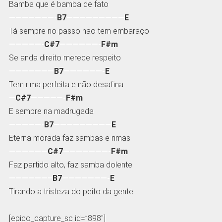
Bamba que é bamba de fato
———————-
B7
—————————
E
Tá sempre no passo não tem embaraço
—————-
C#7
——————-
F#m
Se anda direito merece respeito
———————
B7
——————-
E
Tem rima perfeita e não desafina
—
C#7
—————-
F#m
E sempre na madrugada
—————-
B7
—————————
E
Eterna morada faz sambas e rimas
——————
C#7
———————-
F#m
Faz partido alto, faz samba dolente
——————–
B7
———————-
E
Tirando a tristeza do peito da gente
[epico_capture_sc id=”898″]