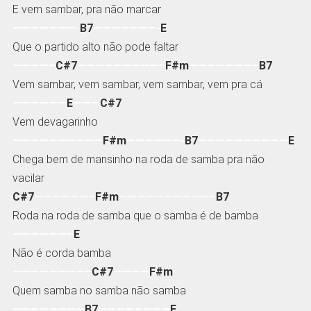
E vem sambar, pra não marcar
———————-
B7
———————-
E
Que o partido alto não pode faltar
————–
C#7
—————————–
F#m
———————–
B7
Vem sambar, vem sambar, vem sambar, vem pra cá
——————
E
———
C#7
Vem devagarinho
——————————
F#m
——————-
B7
——————————
E
Chega bem de mansinho na roda de samba pra não
vacilar
C#7
——————–
F#m
——————————–
B7
Roda na roda de samba que o samba é de bamba
——————–
E
Não é corda bamba
————————–
C#7
————
F#m
Quem samba no samba não samba
————————
B7
————————
E