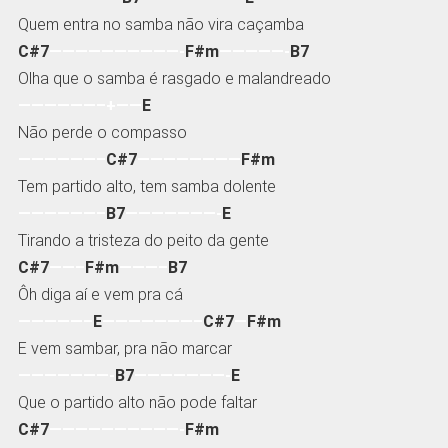
Quem entra no samba não vira caçamba
C#7
——————————-
F#m
—————-
B7
Olha que o samba é rasgado e malandreado
——————–+——
E
Não perde o compasso
——————–
C#7
————————
F#m
Tem partido alto, tem samba dolente
——————–
B7
———————-
E
Tirando a tristeza do peito da gente
C#7
——–
F#m
———–
B7
Ôh diga aí e vem pra cá
—————–
E
———————–
C#7
—
F#m
E vem sambar, pra não marcar
———————-
B7
———————-
E
Que o partido alto não pode faltar
C#7
——————————-
F#m