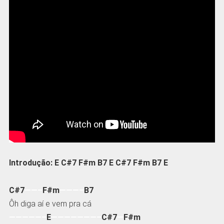
Introdução: E C#7 F#m B7 E C#7 F#m B7 E
C#7
——–
F#m
———–
B7
Ôh diga aí e vem pra cá
—————–
E
———————–
C#7
—
F#m