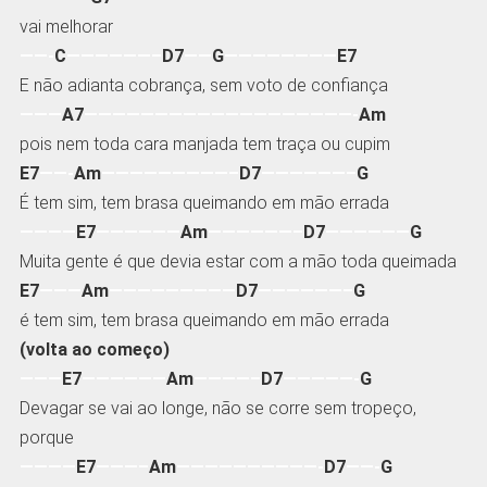
vai melhorar
——-
C
——————–
D7
——
G
————————
E7
E não adianta cobrança, sem voto de confiança
———
A7
———————————————————-
Am
pois nem toda cara manjada tem traça ou cupim
E7
——-
Am
—————————–
D7
——————–
G
É tem sim, tem brasa queimando em mão errada
————
E7
——————
Am
——————–
D7
——————
G
Muita gente é que devia estar com a mão toda queimada
E7
———
Am
—————————
D7
——————–
G
é tem sim, tem brasa queimando em mão errada
(volta ao começo)
———
E7
——————
Am
————–
D7
—————-
G
Devagar se vai ao longe, não se corre sem tropeço,
porque
————
E7
———–
Am
——————————-
D7
——-
G