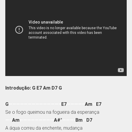
Introdução: G E7 Am D7 G
G
—————————————–
E7
————–
Am
—
E7
Se o fogo queimou na fogueira da esperança
—–
Am
—————————
A#°
———-
Bm
—
D7
A áqua correu da enchente, mudança