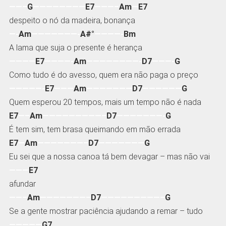
——–
G
————————
E7
———–
Am
—
E7
despeito o nó da madeira, bonança
—-
Am
———————-
A#°
————-
Bm
A lama que suja o presente é herança
————
E7
————-
Am
————————-
D7
———-
G
Como tudo é do avesso, quem era não paga o preço
—————-
E7
———
Am
———————
D7
——————
G
Quem esperou 20 tempos, mais um tempo não é nada
E7
—–
Am
—————————–
D7
———————-
G
É tem sim, tem brasa queimando em mão errada
E7
—
Am
———————–
D7
———————
G
Eu sei que a nossa canoa tá bem devagar – mas não vai
———
E7
afundar
——–
Am
———————–
D7
—————————–
G
Se a gente mostrar paciência ajudando a remar – tudo
—————
G7