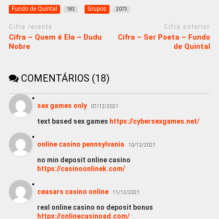
Fundo de Quintal
Grupos
183
2073
Cifra recente
Cifra anterior
Cifra – Quem é Ela – Dudu
Cifra – Ser Poeta – Fundo
Nobre
de Quintal
COMENTÁRIOS (18)
sex games only
07/12/2021
text based sex games
https://cybersexgames.net/
online casino pennsylvania
10/12/2021
no min deposit online casino
https://casinoonlinek.com/
ceasars casino online
11/12/2021
real online casino no deposit bonus
https://onlinecasinoad.com/