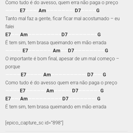
Como tudo é do avesso, quem erra não paga o preço
———–
E7
———-
Am
———————-
D7
————
G
Tanto mal faz a gente, ficar ficar mal acostumado – eu
falei
E7
——-
Am
————————–
D7
———————–
G
É tem sim, tem brasa queimando em mão errada
————-
E7
——————-
Am
——
D7
————————
G
O importante é bom final, apesar de um mal começo –
porque
————
E7
————-
Am
—————————-
D7
——-
G
Como tudo é do avesso quem erra não paga o preço
———–
E7
—————-
Am
————–
D7
—————–
G
E7
——-
Am
—————————
D7
———————-
G
É tem sim, tem brasa queimando em mão errada
[epico_capture_sc id=”898″]