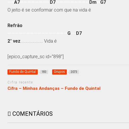
—–
A7
————————
D7
—————————
Dm
—
G7
O jeito é se conformar com que na vida é
Refrâo
————————————————
G
—-
D7
2° vez
…………………….. Vida é
[epico_capture_sc id=”898″]
Fundo de Quintal
Grupos
183
2073
Cifra recente
Cifra – Minhas Andanças – Fundo de Quintal
COMENTÁRIOS