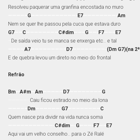
Resolveu paquerar uma granfina encostada no muro
————–
G
———————————-
E7
————————-
Am
Nem se quer lhe passou pela cuca que estava duro
G7
——
C
————————
C#dim
——–
G
——-
F7
——–
E7
–
De saída veio tu se manca se enxerga etc… e tal
————
A7
————————–
D7
————————-
(Dm G7)(na 2ª
E de quebra levou um direto no meio do frontal
Refrâo
Bm
—
A#m
—
Am
—————
D7
————————
G
—————–
Caiu ficou estirado no meio da lona
————–
Dm
——————-
G7
————————
C
Quem nasce pra dividir na vida nunca soma
———————————-
C#dim
—-
G
———-
F7
—–
E7
Aqui vai um velho conselho… para o Zé Ralé