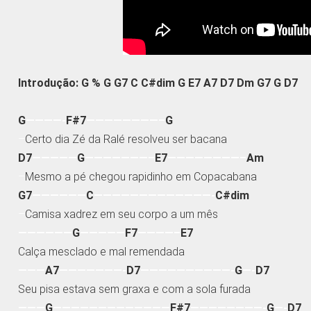
Introdução: G % G G7 C C#dim G E7 A7 D7 Dm G7 G D7
G
————-
F#7
————————–
G
–
Certo dia Zé da Ralé resolveu ser bacana
D7
—————
G
———————–
E7
————————–
Am
–
Mesmo a pé chegou rapidinho em Copacabana
G7
——————
C
—————————————-
C#dim
–
Camisa xadrez em seu corpo a um mês
——————
G
—————
F7
————–
E7
Calça mesclado e mal remendada
———
A7
———————-
D7
——————————-
G
—-
D7
Seu pisa estava sem graxa e com a sola furada
———
G
—————————————
F#7
————————-
G
—-
D7