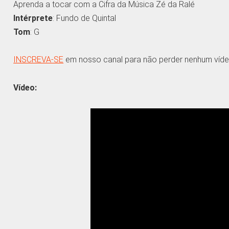
Aprenda a tocar com a Cifra da Música Zé da Ralé
Intérprete
: Fundo de Quintal
Tom
: G
INSCREVA-SE
em nosso canal para não perder nenhum víde
Vídeo: