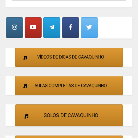
GRUPOS
E
CANTORES
VÍDEOS DE DICAS DE CAVAQUINHO
AULAS COMPLETAS DE CAVAQUINHO
SOLOS DE CAVAQUINHO