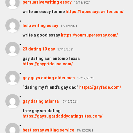
persuasive writing essay
16/12/2021
write an essay for me
https://topessayswriter.com/
help writing essay
16/12/2021
write a good essay
https://yoursuperessay.com/
23 dating 19 gay
17/12/2021
gay dating san antonio texas
https://gayprideusa.com/
gay guys dating older men
17/12/2021
“dating my friend’s gay dad”
https://gayfade.com/
gay dating atlanta
17/12/2021
free gay sex dating
https://gaysugardaddydatingsites.com/
best essay writing service
19/12/2021