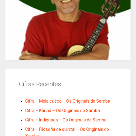
Cifras Recentes
Cifra – Mela cuéca – Os Originais do Samba
Cifra – Karina – Os Originais do Samba
Cifra – Indignado – Os Originais do Samba
Cifra – Filosofia de quintal – Os Originais do
Samba