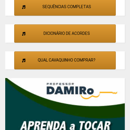
SEQUÊNCIAS COMPLETAS
DICIONÁRIO DE ACORDES
QUAL CAVAQUINHO COMPRAR?