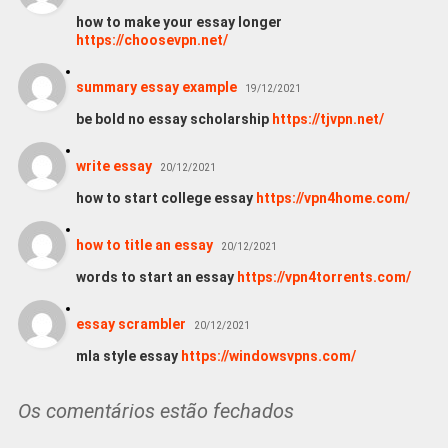
how to make your essay longer
https://choosevpn.net/
summary essay example
19/12/2021
be bold no essay scholarship
https://tjvpn.net/
write essay
20/12/2021
how to start college essay
https://vpn4home.com/
how to title an essay
20/12/2021
words to start an essay
https://vpn4torrents.com/
essay scrambler
20/12/2021
mla style essay
https://windowsvpns.com/
Os comentários estão fechados