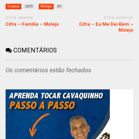
Grupos
Molejo
2073
81
Cifra recente
Cifra anterior
Cifra – Família – Molejo
Cifra – Eu Me Dei Bem –
Molejo
COMENTÁRIOS
Os comentários estão fechados