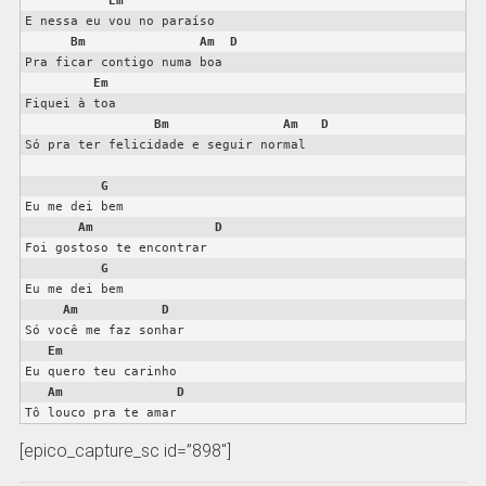
Em
E nessa eu vou no paraíso

Bm
Am
D
Pra ficar contigo numa boa

Em
Fiquei à toa

Bm
Am
D
Só pra ter felicidade e seguir normal

G
Eu me dei bem

Am
D
Foi gostoso te encontrar

G
Eu me dei bem

Am
D
Só você me faz sonhar

Em
Eu quero teu carinho

Am
D
Tô louco pra te amar
[epico_capture_sc id=”898″]