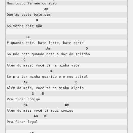
Mas louco tá meu coração

Am
Que às vezes bate sim

D
Às vezes bate não

Em
E quando bate, bate forte, bate norte

Am
D
Só não bate quando bate a dor da solidão

G
Além do mais, você tá na minha vida

Em
Só pra ter minha guarida e o meu astral

Am
D
Além do mais, você tá na minha aldeia

G
D
Pra ficar comigo

Em
Bm
Além do mais você tá aqui comigo

Am
D
Pra ficar legal
