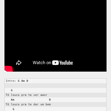
Intro: 
G
Am
D
G
Tô louco pra te ver amor

Am
D
Tô louco pra te dar um bem

G