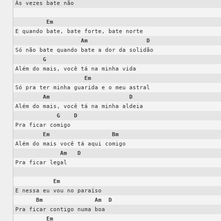
Às vezes bate não

Em
E quando bate, bate forte, bate norte

Am
D
Só não bate quando bate a dor da solidão

G
Além do mais, você tá na minha vida

Em
Só pra ter minha guarida e o meu astral

Am
D
Além do mais, você tá na minha aldeia

G
D
Pra ficar comigo

Em
Bm
Além do mais você tá aqui comigo

Am
D
Pra ficar legal

Em
E nessa eu vou no paraíso

Bm
Am
D
Pra ficar contigo numa boa

Em