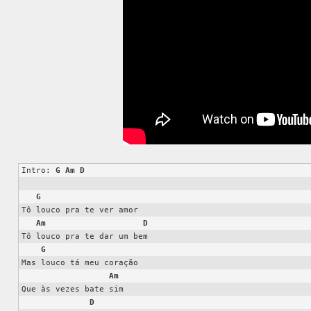
Intro: 
G
Am
D
G
Tô louco pra te ver amor

Am
D
Tô louco pra te dar um bem

G
Mas louco tá meu coração

Am
Que às vezes bate sim

D