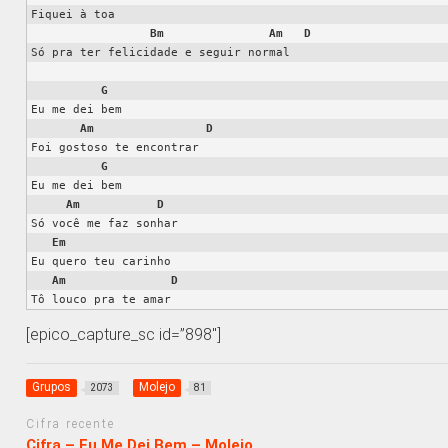
Fiquei à toa

Bm
Am
D
Só pra ter felicidade e seguir normal

G
Eu me dei bem

Am
D
Foi gostoso te encontrar

G
Eu me dei bem

Am
D
Só você me faz sonhar

Em
Eu quero teu carinho

Am
D
Tô louco pra te amar
[epico_capture_sc id=”898″]
Grupos
Molejo
2073
81
Cifra recente
Cifra – Eu Me Dei Bem – Molejo