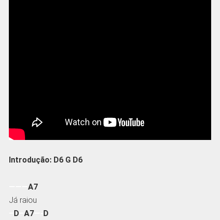
Introdução: D6 G D6
———
A7
Já raiou
–
D
–
A7
—-
D