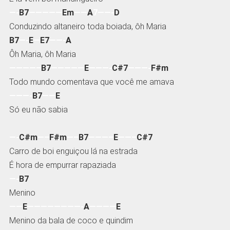
—-
B7
—————
Em
——
A
7——-
D
Conduzindo altaneiro toda boiada, ôh Maria
B7
—-
E
—
E7
——-
A
Ôh Maria, ôh Maria
————–
B7
—————
E
———-
C#7
———-
F#m
Todo mundo comentava que você me amava
———-
B7
——
E
Só eu não sabia
—-
C#m
—–
F#m
—–
B7
———–
E
——–
C#7
Carro de boi enguiçou lá na estrada
É hora de empurrar rapaziada
—-
B7
Menino
——
E
————————-
A
————
E
Menino da bala de coco e quindim