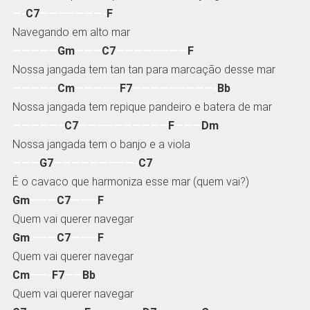
—-
C7
———————-
F
Navegando em alto mar
—————
Gm
———
C7
————————
F
Nossa jangada tem tan tan para marcação desse mar
—————
Cm
—————
F7
—————————-
Bb
Nossa jangada tem repique pandeiro e batera de mar
—————–
C7
——————————
F
———
Dm
Nossa jangada tem o banjo e a viola
———
G7
—————————-
C7
É o cavaco que harmoniza esse mar (quem vai?)
Gm
———
C7
———
F
Quem vai querer navegar
Gm
———
C7
———
F
Quem vai querer navegar
Cm
——-
F7
——
Bb
Quem vai querer navegar