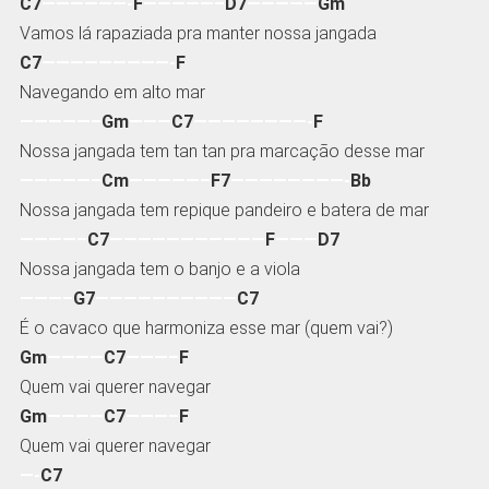
C7
——————-
F
—————–
D7
—————
Gm
Vamos lá rapaziada pra manter nossa jangada
C7
—————————-
F
Navegando em alto mar
—————–
Gm
———
C7
————————-
F
Nossa jangada tem tan tan pra marcação desse mar
—————–
Cm
—————–
F7
————————-
Bb
Nossa jangada tem repique pandeiro e batera de mar
————–
C7
———————————
F
———
D7
Nossa jangada tem o banjo e a viola
———–
G7
——————————
C7
É o cavaco que harmoniza esse mar (quem vai?)
Gm
————
C7
———–
F
Quem vai querer navegar
Gm
————
C7
———–
F
Quem vai querer navegar
—-
C7