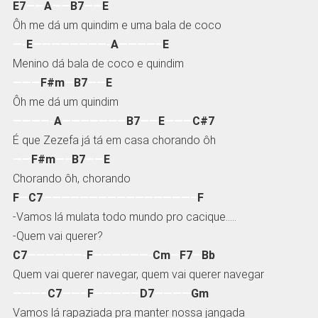
E7
——
A
——
B7
——
E
Ôh me dá um quindim e uma bala de coco
—-
E
————————-
A
————–
E
Menino dá bala de coco e quindim
———
F#m
—
B7
——
E
Ôh me dá um quindim
————-
A
———————
B7
——
E
———
C#7
É que Zezefa já tá em casa chorando ôh
——
F#m
—–
B7
——
E
Chorando ôh, chorando
F
—
C7
————————————————–
F
-Vamos lá mulata todo mundo pro cacique…..
-Quem vai querer?
C7
——————-
F
——————-
Cm
—
F7
—
Bb
Quem vai querer navegar, quem vai querer navegar
———–
C7
——–
F
—————
D7
————
Gm
Vamos lá rapaziada pra manter nossa jangada