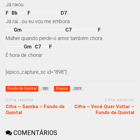
Já raiou
F
–
Bb
——-
F
———————-
D7
Já rai….ou eu vou me embora
——
Gm
——————————–
C7
——————-
F
Mulher quando perde o amor também chora
————-
Gm
–
C7
——
F
É hora de chorar
[epico_capture_sc id=”898″]
Fundo de Quintal
Grupos
183
2073
Cifra recente
Cifra anterior
Cifra – Samba – Fundo de
Cifra – Você Quer Voltar –
Quintal
Fundo de Quintal
COMENTÁRIOS