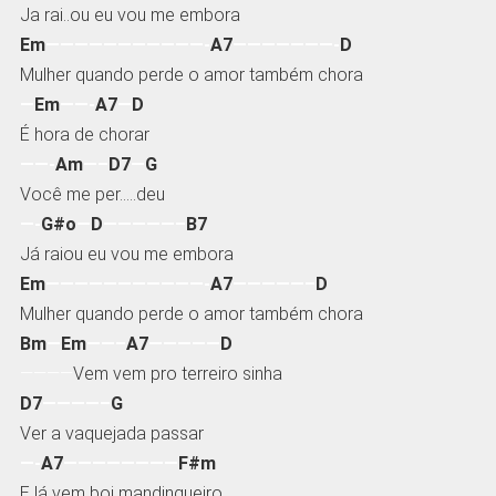
Ja rai..ou eu vou me embora
Em
———————————-
A7
———————-
D
Mulher quando perde o amor também chora
—
Em
——-
A7
—
D
É hora de chorar
——-
Am
—–
D7
—
G
Você me per…..deu
—-
G#o
—
D
—————–
B7
Já raiou eu vou me embora
Em
———————————-
A7
—————–
D
Mulher quando perde o amor também chora
Bm
—
Em
——–
A7
—————
D
————
Vem vem pro terreiro sinha
D7
————–
G
Ver a vaquejada passar
—-
A7
————————
F#m
E lá vem boi mandingueiro