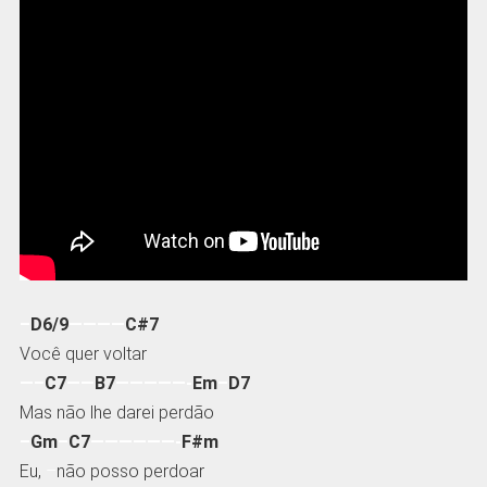
–
D6/9
————
C#7
Você quer voltar
—–
C7
——
B7
—————-
Em
–
D7
Mas não lhe darei perdão
–
Gm
–
C7
——————-
F#m
Eu,
–
não posso perdoar