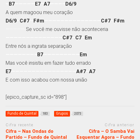
–
B7
—————
E7
–
A7
———–
D6/9
A quem magoou meu coração
D6/9
–
C#7
—
F#m
——————————————
C#7
–
F#m
—————-
Se você me ouvisse não aconteceria
——————————————
C#7
–
C7
–
Em
Entre nós a ingrata separação
———————–
B7
—————————
Em
Mas você insistiu em fazer tudo errado
E7
————————————————
A#7
–
A7
E com isso acabou com nossa união
[epico_capture_sc id=”898″]
Fundo de Quintal
Grupos
183
2073
Cifra recente
Cifra anterior
Cifra – Nas Ondas do
Cifra – O Samba Vai
Partido – Fundo de Quintal
Esquentar Agora – Fundo